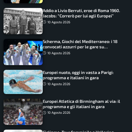
Addio a Livio Berruti, eroe di Roma 1960.
Jacobs: “Correrò per lui agli Europei”
10 Agosto 2026
Scherma, Giochi del Mediterraneo: i 18
convocati azzurri per le gare su
SportFaceTV
10 Agosto 2026
Europei nuoto, oggi in vasta a Parigi:
programma e italiani in gara
10 Agosto 2026
Europei Atletica di Birmingham al via: il
programma e gli italiani in gara
10 Agosto 2026