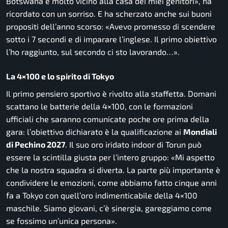
Botswana è molto vicino alla casa dei miei genitori», ha
ricordato con un sorriso. E ha scherzato anche sui buoni
propositi dell’anno scorso: «Avevo promesso di scendere
sotto i 7 secondi e di imparare l’inglese. Il primo obiettivo
l’ho raggiunto, sul secondo ci sto lavorando…».
La 4×100 e lo spirito di Tokyo
Il primo pensiero sportivo è rivolto alla staffetta. Domani
scattano le batterie della 4×100, con le formazioni
ufficiali che saranno comunicate poche ore prima della
gara: l’obiettivo dichiarato è la qualificazione ai
Mondiali
di Pechino 2027
. Il suo oro iridato indoor di Torun può
essere la scintilla giusta per l’intero gruppo: «Mi aspetto
che la nostra squadra si diverta. La parte più importante è
condividere le emozioni, come abbiamo fatto cinque anni
fa a Tokyo con quell’oro indimenticabile della 4×100
maschile. Siamo giovani, c’è sinergia, gareggiamo come
se fossimo un’unica persona».