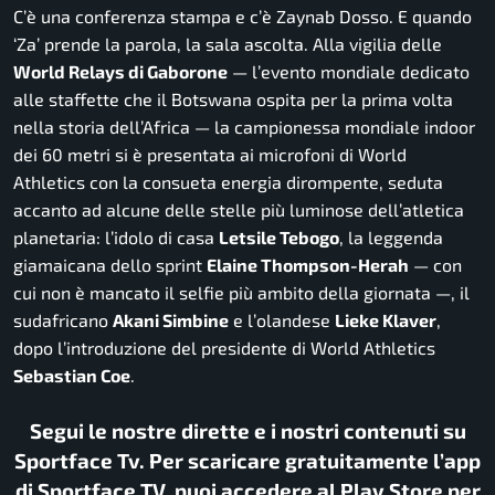
C’è una conferenza stampa e c’è Zaynab Dosso. E quando
‘Za’ prende la parola, la sala ascolta. Alla vigilia delle
World Relays di Gaborone
— l’evento mondiale dedicato
alle staffette che il Botswana ospita per la prima volta
nella storia dell’Africa — la campionessa mondiale indoor
dei 60 metri si è presentata ai microfoni di World
Athletics con la consueta energia dirompente, seduta
accanto ad alcune delle stelle più luminose dell’atletica
planetaria: l’idolo di casa
Letsile Tebogo
, la leggenda
giamaicana dello sprint
Elaine Thompson-Herah
— con
cui non è mancato il selfie più ambito della giornata —, il
sudafricano
Akani Simbine
e l’olandese
Lieke Klaver
,
dopo l’introduzione del presidente di World Athletics
Sebastian Coe
.
Segui le nostre dirette e i nostri contenuti su
Sportface Tv. Per scaricare gratuitamente l’app
di Sportface TV, puoi accedere al Play Store per