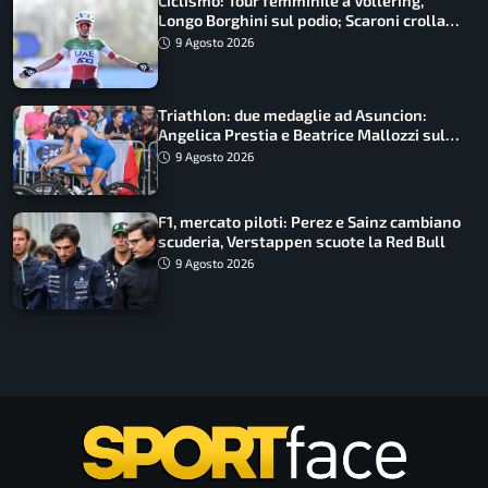
Ciclismo: Tour femminile a Vollering,
Longo Borghini sul podio; Scaroni crolla
in Polonia
9 Agosto 2026
Triathlon: due medaglie ad Asuncion:
Angelica Prestia e Beatrice Mallozzi sul
podio
9 Agosto 2026
F1, mercato piloti: Perez e Sainz cambiano
scuderia, Verstappen scuote la Red Bull
9 Agosto 2026