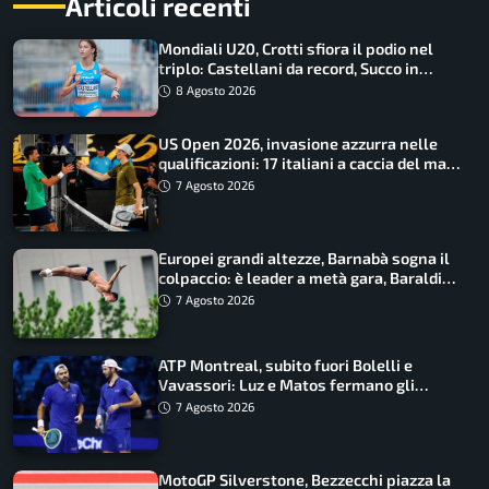
Articoli recenti
Mondiali U20, Crotti sfiora il podio nel
triplo: Castellani da record, Succo in
finale
8 Agosto 2026
US Open 2026, invasione azzurra nelle
qualificazioni: 17 italiani a caccia del main
draw
7 Agosto 2026
Europei grandi altezze, Barnabà sogna il
colpaccio: è leader a metà gara, Baraldi
ancora in corsa
7 Agosto 2026
ATP Montreal, subito fuori Bolelli e
Vavassori: Luz e Matos fermano gli
azzurri
7 Agosto 2026
MotoGP Silverstone, Bezzecchi piazza la