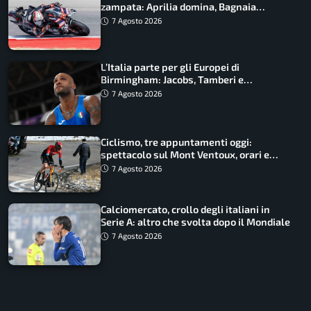
zampata: Aprilia domina, Bagnaia
costretto al Q1
7 Agosto 2026
L’Italia parte per gli Europei di
Birmingham: Jacobs, Tamberi e
Battocletti guidano una spedizione
7 Agosto 2026
record
Ciclismo, tre appuntamenti oggi:
spettacolo sul Mont Ventoux, orari e
come vederli
7 Agosto 2026
Calciomercato, crollo degli italiani in
Serie A: altro che svolta dopo il Mondiale
7 Agosto 2026