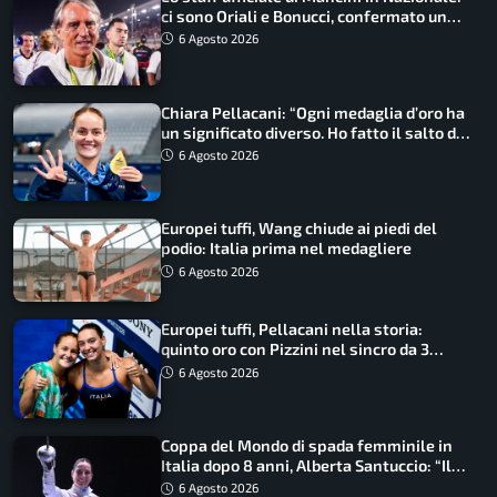
ci sono Oriali e Bonucci, confermato un
ritorno
6 Agosto 2026
Chiara Pellacani: “Ogni medaglia d’oro ha
un significato diverso. Ho fatto il salto di
qualità”
6 Agosto 2026
Europei tuffi, Wang chiude ai piedi del
podio: Italia prima nel medagliere
6 Agosto 2026
Europei tuffi, Pellacani nella storia:
quinto oro con Pizzini nel sincro da 3
metri
6 Agosto 2026
Coppa del Mondo di spada femminile in
Italia dopo 8 anni, Alberta Santuccio: “Il
lavoro dà sempre i suoi frutti”
6 Agosto 2026