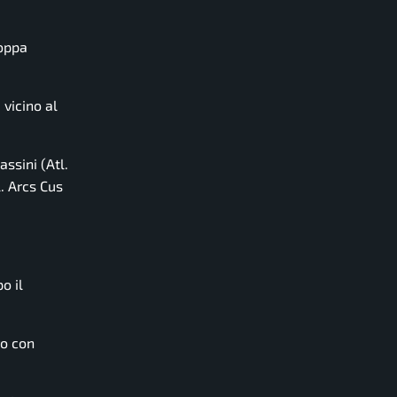
Coppa
vicino al
ssini (Atl.
. Arcs Cus
o il
vo con