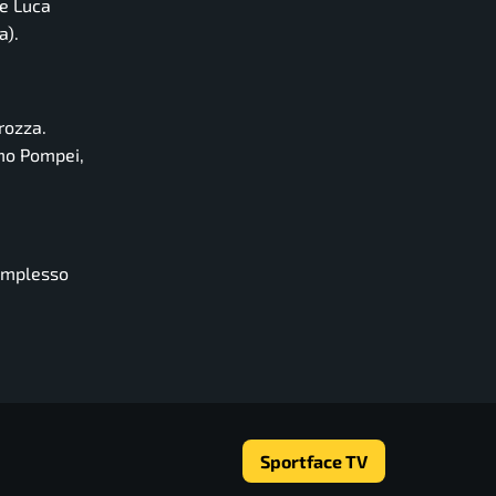
 e Luca
a).
rozza.
imo Pompei,
complesso
Sportface TV