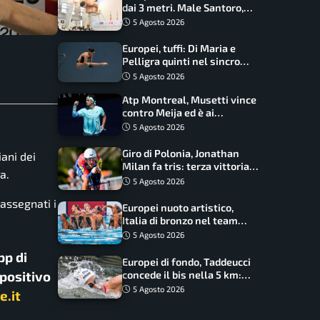
dai 3 metri. Male Santoro,
Wesemann si prende l’oro
5 Agosto 2026
Europei, tuffi: Di Maria e
Pelligra quinti nel sincro
misto. Oro all’Ucraina
5 Agosto 2026
Atp Montreal, Musetti vince
contro Meija ed è ai
sedicesimi
5 Agosto 2026
Giro di Polonia, Jonathan
iani dei
Milan fa tris: terza vittoria
a.
consecutiva e primato
5 Agosto 2026
rafforzato
assegnati i
Europei nuoto artistico,
Italia di bronzo nel team
acrobatic: terzo podio
5 Agosto 2026
consecutivo
pp di
Europei di fondo, Taddeucci
spositivo
concede il bis nella 5 km:
oro azzurro, Pozzobon
5 Agosto 2026
e.it
bronzo