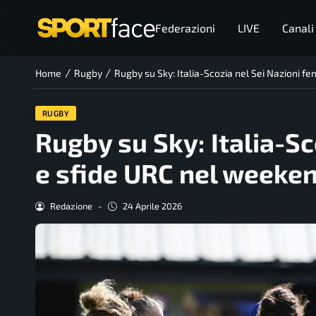
Federazioni
LIVE
Canali
/
/
Home
Rugby
Rugby su Sky: Italia-Scozia nel Sei Nazioni f
RUGBY
Rugby su Sky: Italia-Sc
e sfide URC nel weeke
Redazione
-
24 Aprile 2026