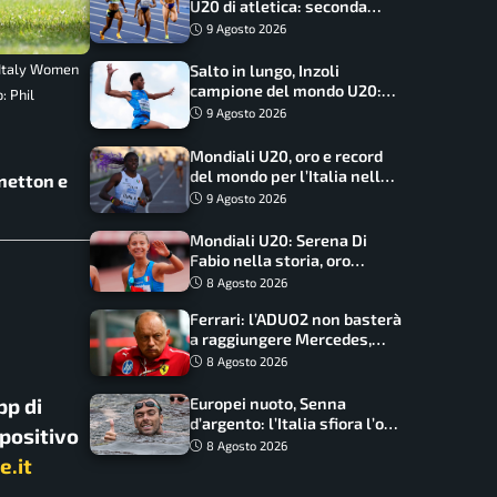
U20 di atletica: seconda
dietro solo agli USA nel
9 Agosto 2026
medagliere
 Italy Women
Salto in lungo, Inzoli
campione del mondo U20:
: Phil
basta un centimetro
9 Agosto 2026
Mondiali U20, oro e record
del mondo per l’Italia nella
enetton e
4×100 mista: Doualla
9 Agosto 2026
straordinaria
Mondiali U20: Serena Di
Fabio nella storia, oro
dominio totale nei 5000 di
8 Agosto 2026
marcia
Ferrari: l’ADUO2 non basterà
a raggiungere Mercedes,
novità per la Macarena
8 Agosto 2026
pp di
Europei nuoto, Senna
d’argento: l’Italia sfiora l’oro
spositivo
nella staffetta, Paltrinieri
8 Agosto 2026
e.it
da urlo, il bilancio azzurro