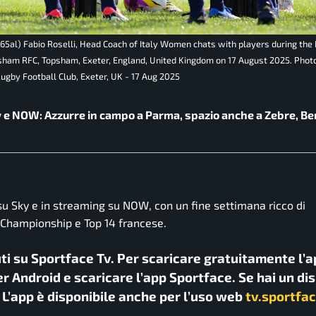
5al) Fabio Roselli, Head Coach of Italy Women chats with players during the
ham RFC, Topsham, Exeter, England, United Kingdom on 17 August 2025. Photo
by Football Club, Exeter, UK - 17 Aug 2025
ky e NOW: Azzurre in campo a Parma, spazio anche a Zebre, B
u Sky e in streaming su NOW, con un fine settimana ricco di
 Championship e Top 14 francese.
uti su Sportface Tv. Per scaricare gratuitamente l’a
r Android e scaricare l’app Sportface. Se hai un di
. L’app è disponibile anche per l’uso web
tv.sportfac