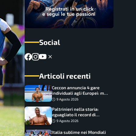
Social
Articoli recenti
Ceccon annuncia 4 gare
individuali agli Europei: ma
c’è una grossa rinuncia
9 Agosto 2026
Paltrinieri nella storia:
eguagliato il record di
medaglie di Federica
9 Agosto 2026
Pellegrini
Italia sublime nei Mondiali