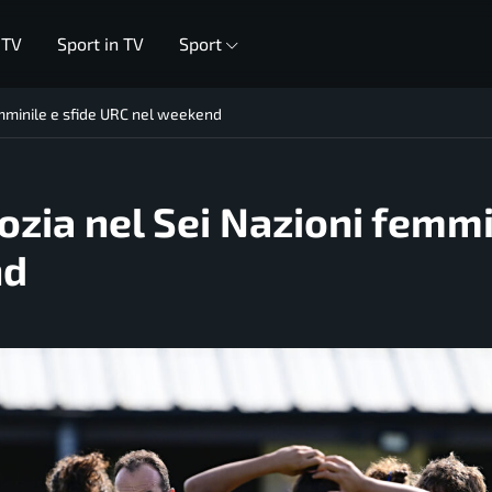
 TV
Sport in TV
Sport
emminile e sfide URC nel weekend
ozia nel Sei Nazioni femmi
nd