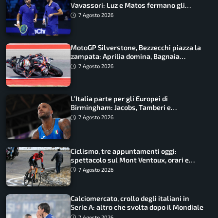
Vavassori: Luz e Matos fermano gli
azzurri
7 Agosto 2026
MotoGP Silverstone, Bezzecchi piazza la
zampata: Aprilia domina, Bagnaia
costretto al Q1
7 Agosto 2026
L’Italia parte per gli Europei di
Birmingham: Jacobs, Tamberi e
Battocletti guidano una spedizione
7 Agosto 2026
record
Ciclismo, tre appuntamenti oggi:
spettacolo sul Mont Ventoux, orari e
come vederli
7 Agosto 2026
Calciomercato, crollo degli italiani in
Serie A: altro che svolta dopo il Mondiale
7 Agosto 2026