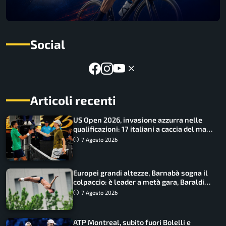
Social
Articoli recenti
US Open 2026, invasione azzurra nelle
qualificazioni: 17 italiani a caccia del main
draw
7 Agosto 2026
Europei grandi altezze, Barnabà sogna il
colpaccio: è leader a metà gara, Baraldi
ancora in corsa
7 Agosto 2026
ATP Montreal, subito fuori Bolelli e