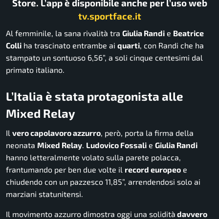
Store. L’app è disponibile anche per l’uso web
tv.sportface.it
Al femminile, la sana rivalità tra
Giulia Randi
e
Beatrice
Colli
ha trascinato entrambe ai
quarti
, con Randi che ha
stampato un sontuoso 6,56”, a soli cinque centesimi dal
primato italiano.
L’Italia è stata protagonista alle
Mixed Relay
Il
vero capolavoro azzurro
, però, porta la firma della
neonata
Mixed Relay
.
Ludovico Fossali
e
Giulia Randi
hanno letteralmente volato sulla parete polacca,
frantumando per ben due volte il
record europeo
e
chiudendo con un pazzesco 11,85”, arrendendosi solo ai
marziani statunitensi.
Il movimento azzurro dimostra oggi una solidità
davvero