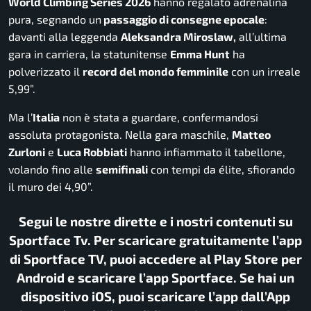
World Climbing Series 2026
hanno regalato adrenalina
pura, segnando un
passaggio di consegne epocale
:
davanti alla leggenda
Aleksandra Miroslaw,
all’ultima
gara in carriera, la statunitense
Emma Hunt
ha
polverizzato il
record del mondo femminile
con un irreale
5,99”.
Ma l’
Italia
non è stata a guardare, confermandosi
assoluta protagonista. Nella gara maschile,
Matteo
Zurloni
e
Luca Robbiati
hanno infiammato il tabellone,
volando fino alle
semifinali
con tempi da élite, sfiorando
il muro dei 4,90”.
Segui le nostre dirette e i nostri contenuti su
Sportface Tv. Per scaricare gratuitamente l’app
di Sportface TV, puoi accedere al Play Store per
Android e scaricare l’app Sportface. Se hai un
dispositivo iOS, puoi scaricare l’app dall’App