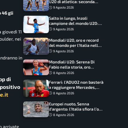
U20 di atletica: seconda
dietro solo agli USA nel
9 Agosto 2026
medagliere
 46 gli
Salto in lungo, Inzoli
campione del mondo U20:
basta un centimetro
9 Agosto 2026
 giovedì 11
oulder, nei
Mondiali U20, oro e record
del mondo per l’Italia nella
4×100 mista: Doualla
9 Agosto 2026
straordinaria
andranno in
Mondiali U20: Serena Di
Fabio nella storia, oro
dominio totale nei 5000 di
8 Agosto 2026
marcia
pp di
Ferrari: l’ADUO2 non basterà
spositivo
a raggiungere Mercedes,
novità per la Macarena
8 Agosto 2026
e.it
Europei nuoto, Senna
d’argento: l’Italia sfiora l’oro
nella staffetta, Paltrinieri
8 Agosto 2026
da urlo, il bilancio azzurro
o arrivate