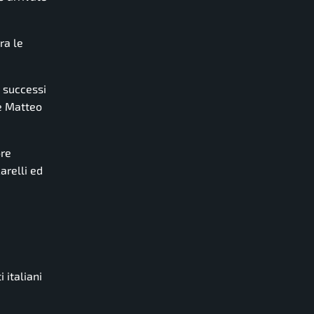
ra le
i successi
 e Matteo
ore
arelli ed
 italiani