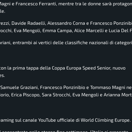
agni e Francesco Ferranti, mentre tra le donne sarà protagon
le.
rezzi, Davide Radaelli, Alessandro Corna e Francesco Ponzinib
Strocchi, Eva Mengoli, Emma Campa, Alice Marcelli e Lucia Del 
riani, entrambi ai vertici delle classifiche nazionali di categor
con la prima tappa della Coppa Europa Speed Senior, nuovo
es.
ni, Samuele Graziani, Francesco Ponzinibio e Tommaso Magni ne
orio, Erica Piscopo, Sara Strocchi, Eva Mengoli e Arianna Mort
eaming sul canale YouTube ufficiale di World Climbing Europe.
i concentrate nello stesso fine settimana, l’Italia si presenta