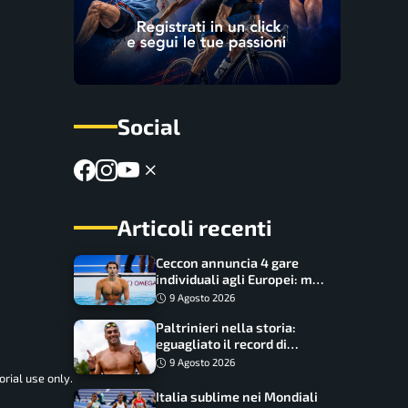
Social
Articoli recenti
Ceccon annuncia 4 gare
individuali agli Europei: ma
c’è una grossa rinuncia
9 Agosto 2026
Paltrinieri nella storia:
eguagliato il record di
medaglie di Federica
9 Agosto 2026
Pellegrini
rial use only.
Italia sublime nei Mondiali