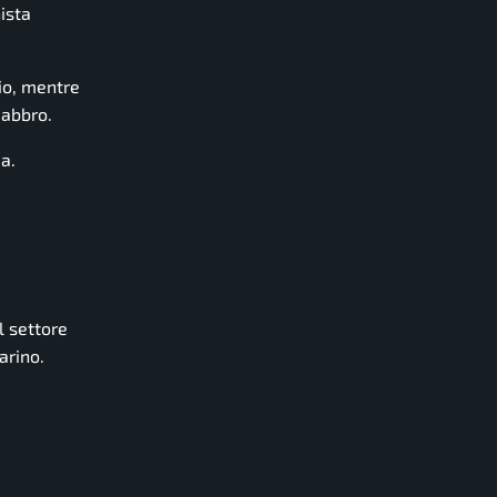
ista
io, mentre
Fabbro.
ia.
l settore
arino.