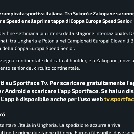
rrampicata sportiva italiana. Tra Sukoró e Zakopane saranno
der e Speed e nella prima tappa di Coppa Europa Speed Senior.
dei fine settimana più intensi della stagione internazionale. Da
ati tra Ungheria e Polonia nei Campionati Europei Giovanili B
a della Coppa Europa Speed Senior.
assegna continentale dedicata al boulder, e a Zakopane, dove 
ento senior del circuito continentale.
uti su Sportface Tv. Per scaricare gratuitamente l’a
r Android e scaricare l’app Sportface. Se hai un di
. L’app è disponibile anche per l’uso web
tv.sportfac
ró
sentare l’Italia in Ungheria. La spedizione azzurra arriva
nuti nelle prime due tappe di Coppa Europa Giovanile, dove son