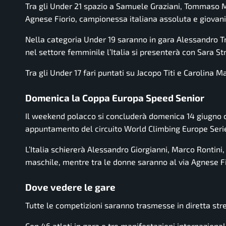
Tra gli Under 21 spazio a Samuele Graziani, Tommaso M
Agnese Fiorio, campionessa italiana assoluta e giovani
Nella categoria Under 19 saranno in gara Alessandro T
nel settore femminile l’Italia si presenterà con Sara 
Tra gli Under 17 fari puntati su Jacopo Titi e Carolina Ma
Domenica la Coppa Europa Speed Senior
Il weekend polacco si concluderà domenica 14 giugno 
appuntamento del circuito World Climbing Europe Seri
L’Italia schiererà Alessandro Giorgianni, Marco Ronti
maschile, mentre tra le donne saranno al via Agnese Fi
Dove vedere le gare
Tutte le competizioni saranno trasmesse in diretta str
Con 46 atleti in gara e tre manifestazioni internazional