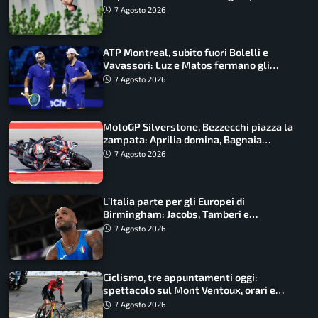
ancora in corsa
7 Agosto 2026
ATP Montreal, subito fuori Bolelli e
Vavassori: Luz e Matos fermano gli
azzurri
7 Agosto 2026
MotoGP Silverstone, Bezzecchi piazza la
zampata: Aprilia domina, Bagnaia
costretto al Q1
7 Agosto 2026
L’Italia parte per gli Europei di
Birmingham: Jacobs, Tamberi e
Battocletti guidano una spedizione
7 Agosto 2026
record
Ciclismo, tre appuntamenti oggi:
spettacolo sul Mont Ventoux, orari e
come vederli
7 Agosto 2026