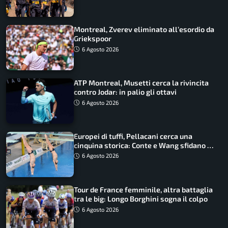
Montreal, Zverev eliminato all’esordio da
Griekspoor
6 Agosto 2026
ATP Montreal, Musetti cerca la rivincita
contro Jodar: in palio gli ottavi
6 Agosto 2026
Europei di tuffi, Pellacani cerca una
cinquina storica: Conte e Wang sfidano la
piattaforma
6 Agosto 2026
Tour de France femminile, altra battaglia
tra le big: Longo Borghini sogna il colpo
6 Agosto 2026