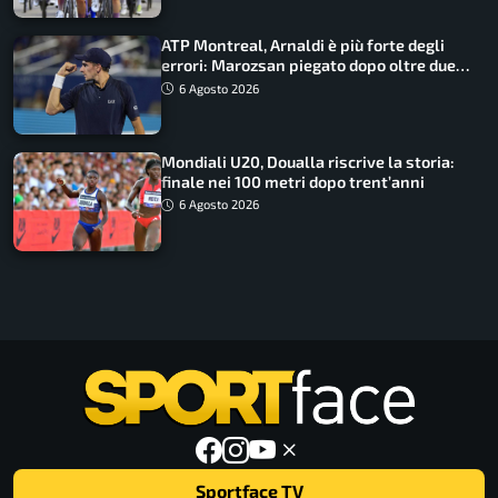
ATP Montreal, Arnaldi è più forte degli
errori: Marozsan piegato dopo oltre due
ore
6 Agosto 2026
Mondiali U20, Doualla riscrive la storia:
finale nei 100 metri dopo trent’anni
6 Agosto 2026
Sportface TV