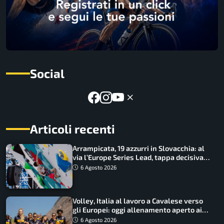
Social
Articoli recenti
Arrampicata, 19 azzurri in Slovacchia: al
via l’Europe Series Lead, tappa decisiva
per la Speed
6 Agosto 2026
Volley, Italia al lavoro a Cavalese verso
gli Europei: oggi allenamento aperto ai
tifosi
6 Agosto 2026