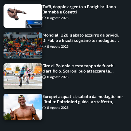
Tuffi, doppio argento a Parigi: brillano
Barnabà e Cosetti
8 Agosto 2026
Mondiali U20, sabato azzurro da brividi:
Di Fabio e Inzoli sognano le medaglie,
Castellani e Succo in finale
8 Agosto 2026
Giro di Polonia, sesta tappa da fuochi
d’artificio: Scaroni può attaccare la
maglia di Lemmen
8 Agosto 2026
Europei acquatici, sabato da medaglie per
l’Italia: Paltrinieri guida la staffetta,
Barnabà sogna l’oro dalle grandi altezze
8 Agosto 2026