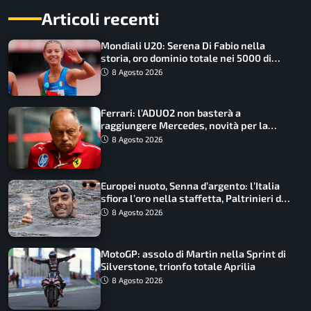
Articoli recenti
Mondiali U20: Serena Di Fabio nella
storia, oro dominio totale nei 5000 di
marcia
8 Agosto 2026
Ferrari: l’ADUO2 non basterà a
raggiungere Mercedes, novità per la
Macarena
8 Agosto 2026
Europei nuoto, Senna d’argento: l’Italia
sfiora l’oro nella staffetta, Paltrinieri da
urlo, il bilancio azzurro
8 Agosto 2026
MotoGP: assolo di Martin nella Sprint di
Silverstone, trionfo totale Aprilia
8 Agosto 2026