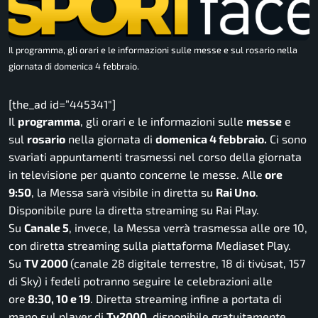
Il programma, gli orari e le informazioni sulle messe e sul rosario nella
giornata di domenica 4 febbraio.
[the_ad id=”445341″]
Il
programma
, gli orari e le informazioni sulle
messe
e
sul
rosario
nella giornata di
domenica 4 febbraio.
Ci sono
svariati appuntamenti trasmessi nel corso della giornata
in televisione per quanto concerne le messe. Alle
ore
9:50
, la Messa sarà visibile in diretta su
Rai Uno
.
Disponibile pure la diretta streaming su Rai Play.
Su
Canale 5
, invece, la Messa verrà trasmessa alle ore 10,
con diretta streaming sulla piattaforma Mediaset Play.
Su
TV 2000
(canale 28 digitale terrestre, 18 di tivùsat, 157
di Sky) i fedeli potranno seguire le celebrazioni alle
ore
8:30, 10 e 19
. Diretta streaming infine a portata di
mano sul player di
Tv2000
, disponibile gratuitamente