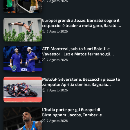
draw
7 Agosto 2026
Europei grandi altezze, Barnabà sogna il
colpaccio: è leader a metà gara, Baraldi
ancora in corsa
7 Agosto 2026
ATP Montreal, subito fuori Bolelli e
Vavassori: Luz e Matos fermano gli
azzurri
7 Agosto 2026
MotoGP Silverstone, Bezzecchi piazza la
zampata: Aprilia domina, Bagnaia
costretto al Q1
7 Agosto 2026
L’Italia parte per gli Europei di
Birmingham: Jacobs, Tamberi e
Battocletti guidano una spedizione
7 Agosto 2026
record