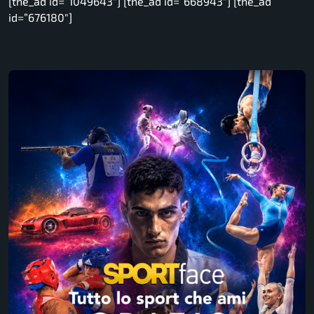
[the_ad id=”1049643″] [the_ad id=”668943″] [the_ad
id=”676180″]