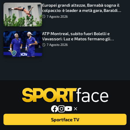
Europei grandi altezze, Barnabà sogna il
colpaccio: è leader a metà gara, Baraldi
ancora in corsa
7 Agosto 2026
ATP Montreal, subito fuori Bolelli e
Vavassori: Luz e Matos fermano gli
azzurri
7 Agosto 2026
Sportface TV