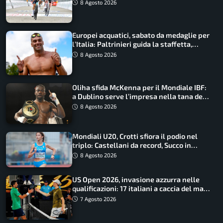
maglia di Lemmen
8 Agosto 2026
Europei acquatici, sabato da medaglie per
l’Italia: Paltrinieri guida la staffetta,
Barnabà sogna l’oro dalle grandi altezze
8 Agosto 2026
Oliha sfida McKenna per il Mondiale IBF:
a Dublino serve l’impresa nella tana del
lupo
8 Agosto 2026
Mondiali U20, Crotti sfiora il podio nel
triplo: Castellani da record, Succo in
finale
8 Agosto 2026
US Open 2026, invasione azzurra nelle
qualificazioni: 17 italiani a caccia del main
draw
7 Agosto 2026