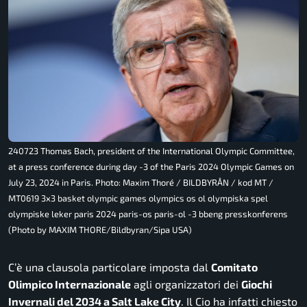
240723 Thomas Bach, president of the International Olympic Committee,
at a press conference during day -3 of the Paris 2024 Olympic Games on
July 23, 2024 in Paris. Photo: Maxim Thoré / BILDBYRÅN / kod MT /
MT0619 3x3 basket olympic games olympics os ol olympiska spel
olympiske leker paris 2024 paris-os paris-ol -3 bbeng presskonferens
(Photo by MAXIM THORE/Bildbyran/Sipa USA)
C’è una clausola particolare imposta dal
Comitato
Olimpico Internazionale
agli organizzatori dei
Giochi
Invernali del 2034 a Salt Lake City
. Il Cio ha infatti chiesto