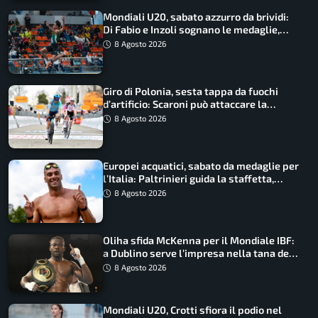
Mondiali U20, sabato azzurro da brividi:
Di Fabio e Inzoli sognano le medaglie,
Castellani e Succo in finale
8 Agosto 2026
Giro di Polonia, sesta tappa da fuochi
d’artificio: Scaroni può attaccare la
maglia di Lemmen
8 Agosto 2026
Europei acquatici, sabato da medaglie per
l’Italia: Paltrinieri guida la staffetta,
Barnabà sogna l’oro dalle grandi altezze
8 Agosto 2026
Oliha sfida McKenna per il Mondiale IBF:
a Dublino serve l’impresa nella tana del
lupo
8 Agosto 2026
Mondiali U20, Crotti sfiora il podio nel