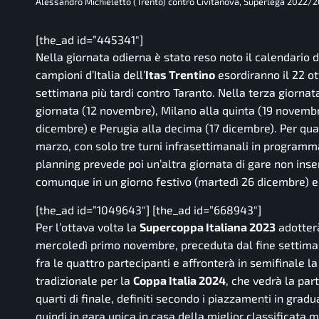
Alessandro Michieletto (Trento) contro Civitanova, Superlega 2022/
[the_ad id=”445341″]
Nella giornata odierna è stato reso noto il calendario
campioni d’Italia dell’
Itas Trentino
esordiranno il 22 ot
settimana più tardi contro Taranto. Nella terza giornat
giornata (12 novembre), Milano alla quinta (19 novembre
dicembre) e Perugia alla decima (17 dicembre). Per qua
marzo, con solo tre turni infrasettimanali in programma
planning prevede poi un’altra giornata di gare non inse
comunque in un giorno festivo (martedì 26 dicembre) e
[the_ad id=”1049643″] [the_ad id=”668943″]
Per l’ottava volta la
Supercoppa Italiana 2023
adotterà
mercoledì primo novembre, preceduta dal fine settiman
fra le quattro partecipanti e affronterà in semifinale l
tradizionale per la
Coppa Italia 2024
, che vedrà la par
quarti di finale, definiti secondo i piazzamenti in grad
quindi in gara unica in casa della miglior classificata