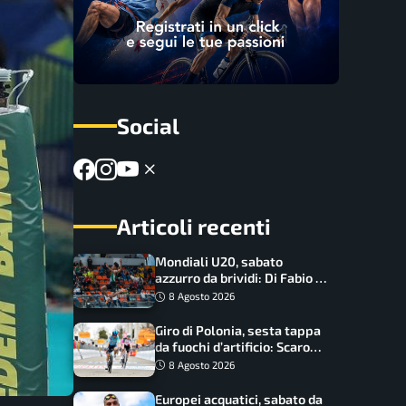
Social
Articoli recenti
Mondiali U20, sabato
azzurro da brividi: Di Fabio e
Inzoli sognano le medaglie,
8 Agosto 2026
Castellani e Succo in finale
Giro di Polonia, sesta tappa
da fuochi d’artificio: Scaroni
può attaccare la maglia di
8 Agosto 2026
Lemmen
Europei acquatici, sabato da