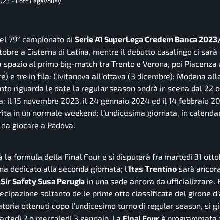
2023 - Foto Legavolley
 del 79° campionato di
Serie A1 SuperLega Credem Banca 2023
tobre a Cisterna di Latina, mentre il debutto casalingo ci sarà
a spazio al primo big-match tra Trento e Verona, poi Piacenza 
) e tre in fila: Civitanova all’ottava (3 dicembre): Modena all
nto riguarda le date la regular season andrà in scena dal 22 o
: il 15 novembre 2023, il 24 gennaio 2024 ed il 14 febbraio 20
rita in un normale weekend: l’undicesima giornata, in calenda
 da giocare a Padova.
 la formula della Final Four e si disputerà fra martedì 31 otto
a dedicato alla seconda giornata; l’
Itas Trentino
sarà ancora
a
Sir Safety Susa Perugia
in una sede ancora da ufficializzare.
tecipazione soltanto delle prime otto classificate del girone d’
uatoria ottenuti dopo l’undicesimo turno di regular season, si 
 martedì 2 o mercoledì 3 gennaio. La
Final Four
è programmata f