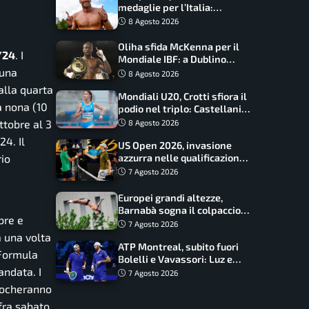
medaglie per l’Italia:
Paltrinieri guida la staffetta,
8 Agosto 2026
Barnabà sogna l’oro dalle
grandi altezze
Oliha sfida McKenna per il
/24
. I
Mondiale IBF: a Dublino
serve l’impresa nella tana
 una
8 Agosto 2026
del lupo
alla quarta
Mondiali U20, Crotti sfiora il
a nona (10
podio nel triplo: Castellani
da record, Succo in finale
ttobre al 3
8 Agosto 2026
24. Il
US Open 2026, invasione
azzurra nelle qualificazioni:
rio
17 italiani a caccia del main
7 Agosto 2026
draw
Europei grandi altezze,
Barnabà sogna il colpaccio:
bre e
è leader a metà gara, Baraldi
7 Agosto 2026
ancora in corsa
 una volta
ATP Montreal, subito fuori
 Formula
Bolelli e Vavassori: Luz e
andata. I
Matos fermano gli azzurri
7 Agosto 2026
giocheranno
ra sabato