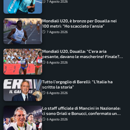
7 Agosto 2026
Mondiali U20, è bronzo per Doualla nei
100 metri: “Ho scacciato l’ansia”
7 Agosto 2026
Mondiali U20, Doualla: “C’era aria
pesante, davano le mascherine! Finale?
Non ho nulla da perdere”
6 Agosto 2026
Tutto l’orgoglio di Barelli: “L’Italia ha
scritto la storia”
6 Agosto 2026
Lo staff ufficiale di Mancini in Nazionale:
ci sono Oriali e Bonucci, confermato un
ritorno
6 Agosto 2026