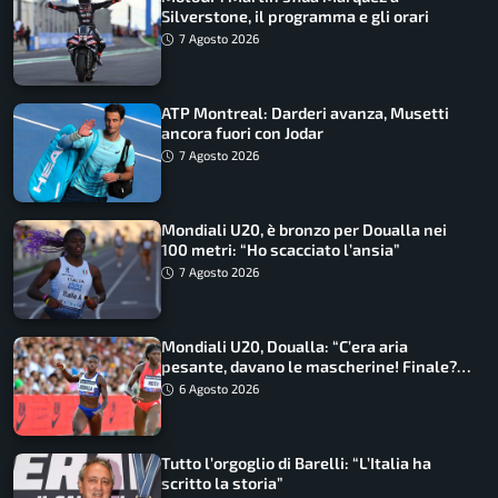
Silverstone, il programma e gli orari
7 Agosto 2026
ATP Montreal: Darderi avanza, Musetti
ancora fuori con Jodar
7 Agosto 2026
Mondiali U20, è bronzo per Doualla nei
100 metri: “Ho scacciato l’ansia”
7 Agosto 2026
Mondiali U20, Doualla: “C’era aria
pesante, davano le mascherine! Finale?
Non ho nulla da perdere”
6 Agosto 2026
Tutto l’orgoglio di Barelli: “L’Italia ha
scritto la storia”