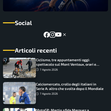
Social
Articoli recenti
Ciclismo, tre appuntamenti oggi:
spettacolo sul Mont Ventoux, orari e
come vederli
7 Agosto 2026
Calciomercato, crollo degli italiani in
Serie A: altro che svolta dopo il Mondiale
7 Agosto 2026
MotoGP: Martin sfida Marquez a