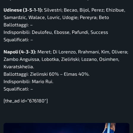
Udinese (3-5-1-1):
Silvestri; Becao, Bijol, Perez; Ehizibue,
Samardzic, Walace, Lovric, Udogie; Pereyra; Beto
Ballottaggi: –
Indisponibili: Deulofeu, Ebosse, Pafundi, Success
Squalificati: –
Napoli (4-3-3):
Meret; Di Lorenzo, Rrahmani, Kim, Olivera;
Zambo Anguissa, Lobotka, Zieliński; Lozano, Osimhen,
Kvaratskhelia.
Ballottaggi: Zielinski 60% – Elmas 40%.
Indisponibili: Mario Rui.
Squalificati: –
[the_ad id=”676180″]