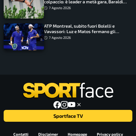
colpaccio: è leader a metà gara, Baraldi
ancora in corsa
7 Agosto 2026
ATP Montreal, subito fuori Bolelli e
Vavassori: Luz e Matos fermano gli
azzurri
7 Agosto 2026
Sportface TV
Contatti
Disclaimer
Homepage
Privacy policy