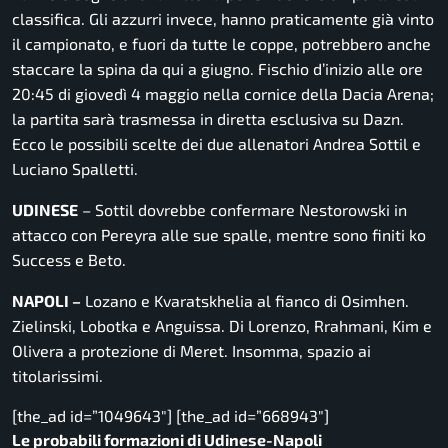
classifica. Gli azzurri invece, hanno praticamente già vinto
il campionato, e fuori da tutte le coppe, potrebbero anche
staccare la spina da qui a giugno. Fischio d’inizio alle ore
20:45 di giovedì 4 maggio nella cornice della Dacia Arena;
la partita sarà trasmessa in diretta esclusiva su Dazn.
Ecco le possibili scelte dei due allenatori Andrea Sottil e
Luciano Spalletti.
UDINESE
– Sottil dovrebbe confermare Nestorowski in
attacco con Pereyra alle sue spalle, mentre sono finiti ko
Success e Beto.
NAPOLI –
Lozano e Kvaratskhelia al fianco di Osimhen.
Zielinski, Lobotka e Anguissa. Di Lorenzo, Rrahmani, Kim e
Olivera a protezione di Meret. Insomma, spazio ai
titolarissimi.
[the_ad id=”1049643″] [the_ad id=”668943″]
Le probabili formazioni di Udinese-Napoli