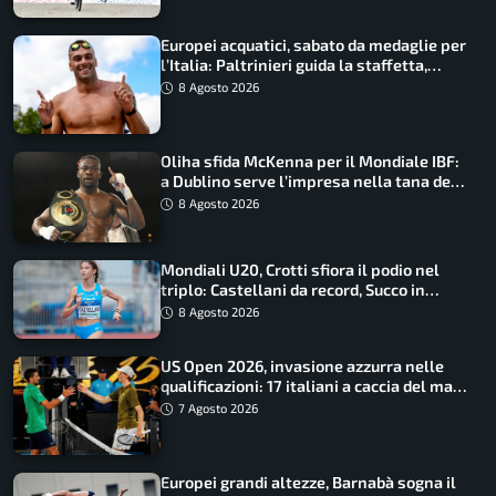
Europei acquatici, sabato da medaglie per
l’Italia: Paltrinieri guida la staffetta,
Barnabà sogna l’oro dalle grandi altezze
8 Agosto 2026
Oliha sfida McKenna per il Mondiale IBF:
a Dublino serve l’impresa nella tana del
lupo
8 Agosto 2026
Mondiali U20, Crotti sfiora il podio nel
triplo: Castellani da record, Succo in
finale
8 Agosto 2026
US Open 2026, invasione azzurra nelle
qualificazioni: 17 italiani a caccia del main
draw
7 Agosto 2026
Europei grandi altezze, Barnabà sogna il