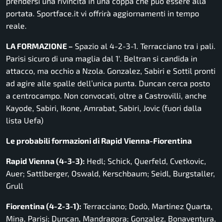
prendersi una rivincita in una coppa che può essere alla
portata. Sportface.it vi offrirà aggiornamenti in tempo
reale.
LA FORMAZIONE –
Spazio al 4-2-3-1. Terracciano tra i pali.
Parisi sicuro di una maglia dal 1′. Beltran si candida in
attacco, ma occhio a Nzola. Gonzalez, Sabiri e Sottil pronti
ad agire alle spalle dell’unica punta. Duncan cerca posto
a centrocampo. Non convocati, oltre a Castrovilli, anche
Kayode, Sabiri, Ikone, Amrabat, Sabiri, Jovic (fuori dalla
lista Uefa)
Le probabili formazioni di Rapid Vienna-Fiorentina
Rapid Vienna (4-3-3):
Hedl; Schick, Querfeld, Cvetkovic,
Auer; Sattlberger, Oswald, Kerschbaum; Seidl, Burgstaller,
Grull
Fiorentina (4-2-3-1):
Terracciano; Dodò, Martinez Quarta,
Mina, Parisi; Duncan, Mandragora; Gonzalez, Bonaventura,