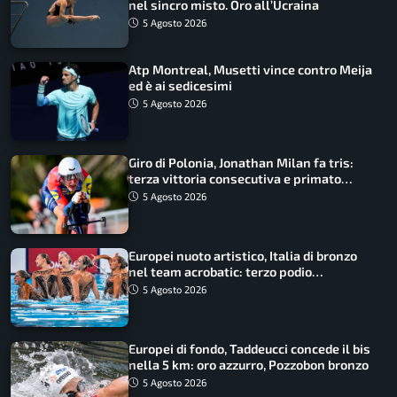
nel sincro misto. Oro all’Ucraina
5 Agosto 2026
Atp Montreal, Musetti vince contro Meija
ed è ai sedicesimi
5 Agosto 2026
Giro di Polonia, Jonathan Milan fa tris:
terza vittoria consecutiva e primato
rafforzato
5 Agosto 2026
Europei nuoto artistico, Italia di bronzo
nel team acrobatic: terzo podio
consecutivo
5 Agosto 2026
Europei di fondo, Taddeucci concede il bis
nella 5 km: oro azzurro, Pozzobon bronzo
5 Agosto 2026