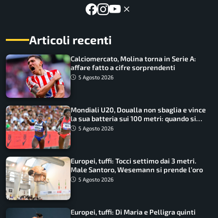
Articoli recenti
Calciomercato, Molina torna in Serie A:
affare fatto a cifre sorprendenti
5 Agosto 2026
Mondiali U20, Doualla non sbaglia e vince
la sua batteria sui 100 metri: quando si
disputano le finali
5 Agosto 2026
Europei, tuffi: Tocci settimo dai 3 metri.
Male Santoro, Wesemann si prende l’oro
5 Agosto 2026
Europei, tuffi: Di Maria e Pelligra quinti