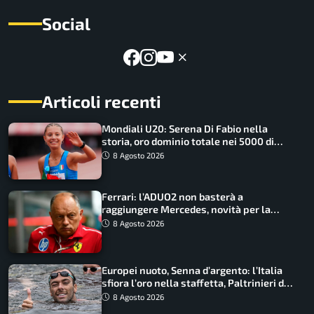
Social
Articoli recenti
Mondiali U20: Serena Di Fabio nella
storia, oro dominio totale nei 5000 di
marcia
8 Agosto 2026
Ferrari: l’ADUO2 non basterà a
raggiungere Mercedes, novità per la
Macarena
8 Agosto 2026
Europei nuoto, Senna d’argento: l’Italia
sfiora l’oro nella staffetta, Paltrinieri da
urlo, il bilancio azzurro
8 Agosto 2026