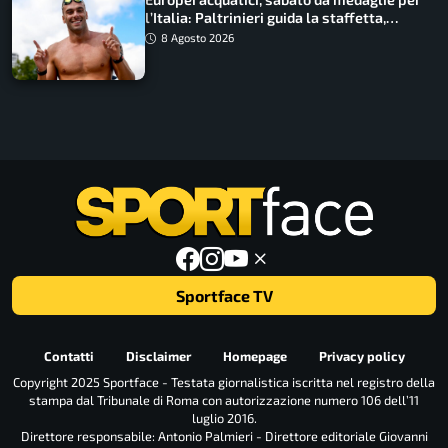
l’Italia: Paltrinieri guida la staffetta,
Barnabà sogna l’oro dalle grandi altezze
8 Agosto 2026
Sportface TV
Contatti
Disclaimer
Homepage
Privacy policy
Copyright 2025 Sportface - Testata giornalistica iscritta nel registro della
stampa dal Tribunale di Roma con autorizzazione numero 106 dell’11
luglio 2016.
Direttore responsabile: Antonio Palmieri - Direttore editoriale Giovanni