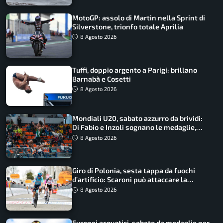
MotoGP: assolo di Martin nella Sprint di
Silverstone, trionfo totale Aprilia
8 Agosto 2026
Tuffi, doppio argento a Parigi: brillano
Barnabà e Cosetti
8 Agosto 2026
Mondiali U20, sabato azzurro da brividi:
Di Fabio e Inzoli sognano le medaglie,
Castellani e Succo in finale
8 Agosto 2026
Giro di Polonia, sesta tappa da fuochi
d’artificio: Scaroni può attaccare la
maglia di Lemmen
8 Agosto 2026
Europei acquatici, sabato da medaglie per