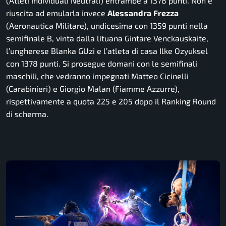
(Atleti Individuali Neutrali) entrambe a 1378 punti. Non è
riuscita ad emularla invece
Alessandra
Frezza
(Aeronautica Militare), undicesima con 1359 punti nella
semifinale B, vinta dalla lituana Gintare Venckauskaite,
l’ungherese Blanka GUzi e l’atleta di casa Ilke Ozyuksel
con 1378 punti. Si prosegue domani con le semifinali
maschili, che vedranno impegnati Matteo Cicinelli
(Carabinieri) e Giorgio Malan (Fiamme Azzurre),
rispettivamente a quota 225 e 205 dopo il Ranking Round
di scherma.