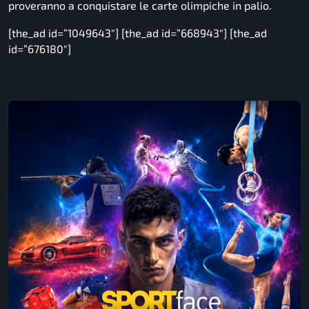
proveranno a conquistare le carte olimpiche in palio.
[the_ad id=”1049643″] [the_ad id=”668943″] [the_ad
id=”676180″]