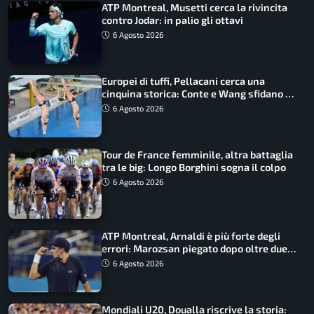
ATP Montreal, Musetti cerca la rivincita
contro Jodar: in palio gli ottavi
6 Agosto 2026
Europei di tuffi, Pellacani cerca una
cinquina storica: Conte e Wang sfidano la
piattaforma
6 Agosto 2026
Tour de France femminile, altra battaglia
tra le big: Longo Borghini sogna il colpo
6 Agosto 2026
ATP Montreal, Arnaldi è più forte degli
errori: Marozsan piegato dopo oltre due
ore
6 Agosto 2026
Mondiali U20, Doualla riscrive la storia: