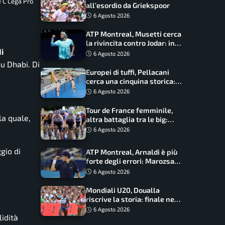
e C Lega Pro
all’esordio da Griekspoor
6 Agosto 2026
ATP Montreal, Musetti cerca
la rivincita contro Jodar: in
i
palio gli ottavi
6 Agosto 2026
u Dhabi. Di
Europei di tuffi, Pellacani
cerca una cinquina storica:
Conte e Wang sfidano la
6 Agosto 2026
piattaforma
Tour de France femminile,
la quale,
altra battaglia tra le big:
Longo Borghini sogna il
6 Agosto 2026
colpo
gio di
ATP Montreal, Arnaldi è più
forte degli errori: Marozsan
piegato dopo oltre due ore
6 Agosto 2026
Mondiali U20, Doualla
riscrive la storia: finale nei
100 metri dopo trent’anni
6 Agosto 2026
lidità