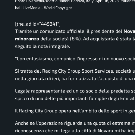
Photo LiveMedia/Mattia Radoni Padova, Italy, April 16, 2023, Italian 
ball LiveMedia - World Copyright
[the_ad id=”445341″]
Tramite un comunicato ufficiale, il presidente del
Nova
minoranza
della società (8%). Ad acquistarla è stata 
seguito la nota integrale.
“
Con entusiasmo, comunico l’ingresso di un nuovo socio
Si tratta del Racing City Group Sport Services, società
nella giornata di ieri, ha formalizzato l’acquisto di una
Legale rappresentante ed unico socio della predetta 
spicco di una delle più importanti famiglie degli Emirat
Il Racing City Group opera nell’ambito dello sport in gen
Anche se l’operazione riguarda una quota di estrema min
riconoscenza che mi lega alla città di Novara mi ha impo