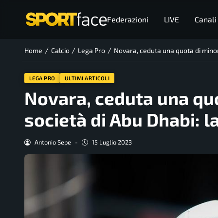
Federazioni
LIVE
Canali
/
/
/
Home
Calcio
Lega Pro
Novara, ceduta una quota di minor
LEGA PRO
ULTIMI ARTICOLI
Novara, ceduta una qu
società di Abu Dhabi: l
Antonio Sepe
-
15 Luglio 2023