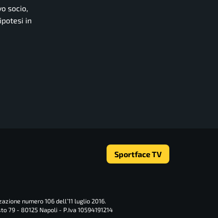
vo socio,
ipotesi in
Sportface TV
zazione numero 106 dell’11 luglio 2016.
sto 79 - 80125 Napoli - P.Iva 10594191214