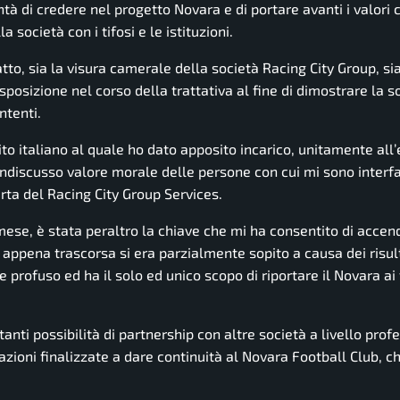
ntà di credere nel progetto Novara e di portare avanti i valori 
 società con i tifosi e le istituzioni.
tto, sia la visura camerale della società Racing City Group, sia
osizione nel corso della trattativa al fine di dimostrare la so
ntenti.
edito italiano al quale ho dato apposito incarico, unitamente al
’indiscusso valore morale delle persone con cui mi sono interf
rta del Racing City Group Services.
ese, è stata peraltro la chiave che mi ha consentito di accen
ppena trascorsa si era parzialmente sopito a causa dei risul
profuso ed ha il solo ed unico scopo di riportare il Novara ai 
ti possibilità di partnership con altre società a livello profe
azioni finalizzate a dare continuità al Novara Football Club, c