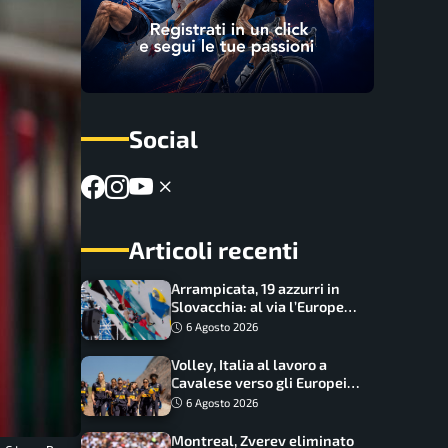
Social
Articoli recenti
Arrampicata, 19 azzurri in
Slovacchia: al via l’Europe
Series Lead, tappa decisiva
6 Agosto 2026
per la Speed
Volley, Italia al lavoro a
Cavalese verso gli Europei:
oggi allenamento aperto ai
6 Agosto 2026
tifosi
Montreal, Zverev eliminato