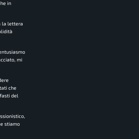
che in
 la lettera
lidità
l’entusiasmo
acciato, mi
dere
tati che
fasti del
ssionistico,
he stiamo