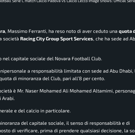
football Serie C match Calcio Padova vs Calcio Lecco Image shows: Official Seri
ra
, Massimo Ferranti, ha reso noto di aver ceduto una
quota d
la società
Racing City Group Sport Services
, che ha sede ad Ab
 nel capitale sociale del Novara Football Club.
 unipersonale a responsabilità limitata con sede ad Abu Dhabi, 
 quota di minoranza del Club, pari all’8 per cento.
società è Mr. Naser Mohamed Ali Mohamed Altamimi, personag
i Arabi.
erale e del calcio in particolare.
oranza del capitale sociale, il senso di responsabilità e di
sto di verificare, prima di prendere qualsiasi decisione, la so