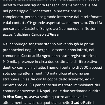
un’altra con una squadra tedesca, che verranno svelate
nel pomeriggio:
“Nonostante la prestazione in
campionato, percepisco grande interesse dalle telefonate
e dai contatti. C’è grande aspettativa nel mercato. Ciò ci fa
pensare che Castel di Sangro avrà comunque i riflettori
accesi”
, dichiara
Caruso
all’
Ansa
.
Nel capoluogo sangrino stanno arrivando già le prime
prenotazioni negli alberghi. Lo scorso anno infatti, nel
comune di
Castel di Sangro,
sono state registrate circa
140 mila presenze in circa due settimane di ritiro estivo
degli ex campioni d’Italia. I numeri parlano di 7500 accessi
solo per gli allenamenti, 10 mila tifosi al giorno per
strappare un selfie con la coppa dello scudetto, ed un
incremento del 30 per cento sul mercato immobiliare del
comune abruzzese. Il
Napoli,
nelle due settimane di ritiro
in
Alto Sangro
, aveva svolto quattro amichevoli e
allenamenti a cadenza quotidiana nello
Stadio Patini.