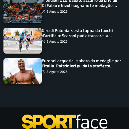
Mondiali U20, sabato azzurro da brividi:
Di Fabio e Inzoli sognano le medaglie,
Castellani e Succo in finale
8 Agosto 2026
Giro di Polonia, sesta tappa da fuochi
d’artificio: Scaroni può attaccare la
maglia di Lemmen
8 Agosto 2026
Europei acquatici, sabato da medaglie per
l’Italia: Paltrinieri guida la staffetta,
Barnabà sogna l’oro dalle grandi altezze
8 Agosto 2026