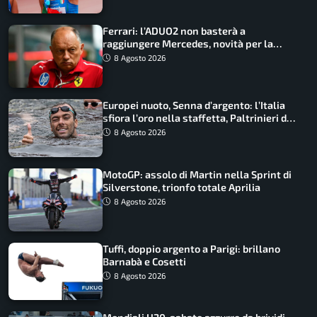
Ferrari: l’ADUO2 non basterà a
raggiungere Mercedes, novità per la
Macarena
8 Agosto 2026
Europei nuoto, Senna d’argento: l’Italia
sfiora l’oro nella staffetta, Paltrinieri da
urlo, il bilancio azzurro
8 Agosto 2026
MotoGP: assolo di Martin nella Sprint di
Silverstone, trionfo totale Aprilia
8 Agosto 2026
Tuffi, doppio argento a Parigi: brillano
Barnabà e Cosetti
8 Agosto 2026