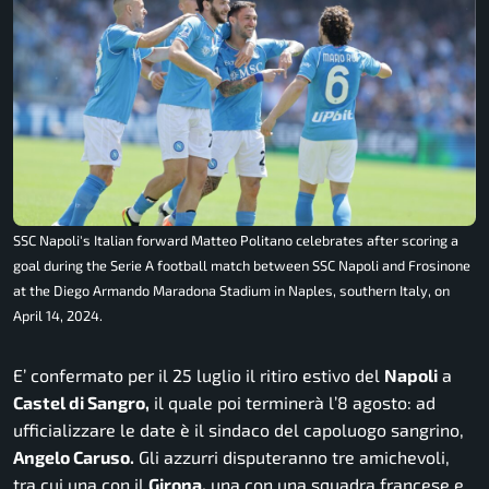
SSC Napoli's Italian forward Matteo Politano celebrates after scoring a
goal during the Serie A football match between SSC Napoli and Frosinone
at the Diego Armando Maradona Stadium in Naples, southern Italy, on
April 14, 2024.
E’ confermato per il 25 luglio il ritiro estivo del
Napoli
a
Castel di Sangro,
il quale poi terminerà l’8 agosto: ad
ufficializzare le date è il sindaco del capoluogo sangrino,
Angelo Caruso.
Gli azzurri disputeranno tre amichevoli,
tra cui una con il
Girona,
una con una squadra francese e