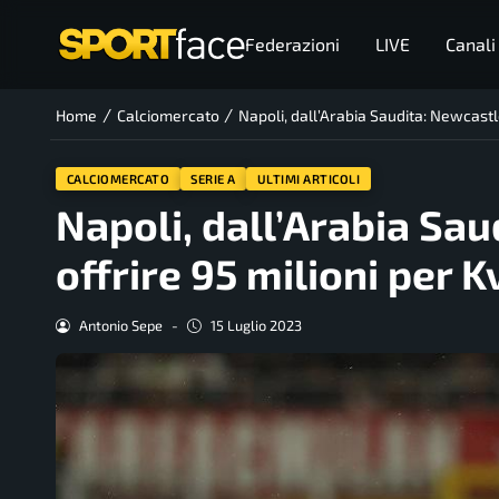
Federazioni
LIVE
Canali
/
/
Home
Calciomercato
Napoli, dall’Arabia Saudita: Newcastl
CALCIOMERCATO
SERIE A
ULTIMI ARTICOLI
Napoli, dall’Arabia Sa
offrire 95 milioni per 
Antonio Sepe
-
15 Luglio 2023