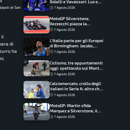
ha
Bolelli e Vavassori: Luz e
Matos fermano gli azzurri
Napoli at San
7 Agosto 2026
MotoGP Silverstone,
Bezzecchi piazza la
zampata: Aprilia domina,
7 Agosto 2026
Bagnaia costretto al Q1
il
L’Italia parte per gli Europei
pera di
di Birmingham: Jacobs,
zzurro ha
Tamberi e Battocletti
7 Agosto 2026
guidano una spedizione
ni.
record
Ciclismo, tre appuntamenti
oggi: spettacolo sul Mont
Ventoux, orari e come
7 Agosto 2026
vederli
Calciomercato, crollo degli
italiani in Serie A: altro che
svolta dopo il Mondiale
7 Agosto 2026
MotoGP: Martin sfida
Marquez a Silverstone, il
programma e gli orari
7 Agosto 2026