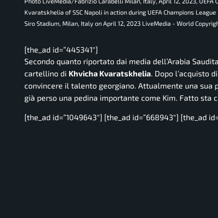
Photo LiveMedia/Fabrizio Carabelli Milan, Italy, April 12, 2023, UE
Kvaratskhelia of SSC Napoli in action during UEFA Champions League 
Siro Stadium, Milan, Italy on April 12, 2023 LiveMedia - World Copyrig
[the_ad id=”445341″]
Secondo quanto riportato dai media dell’Arabia Saudita
cartellino di
Khvicha Kvaratskhelia
. Dopo l’acquisto di
convincere il talento georgiano. Attualmente una sua pa
già perso una pedina importante come Kim. Fatto sta ch
[the_ad id=”1049643″] [the_ad id=”668943″] [the_ad id