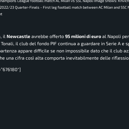
FA Champions League football match AC Milan vs SSC Napoli Image shows: Khvic
2022/23 Quarter-Finals - First leg football match between AC Milan and SSC 
ht
, il
Newcastle
avrebbe offerto
95 milioni di euro
al Napoli per 
 Tonali, il club del fondo PIF continua a guardare in Serie A e s
rtenza appare difficile se non impossibile dato che il club a
e una cifra così alta comporta inevitabilmente delle riflessio
=”676180″]