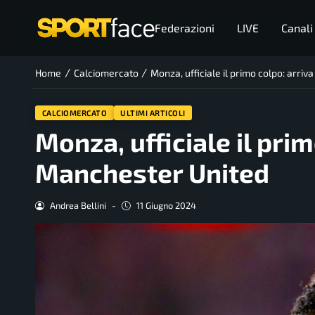
Federazioni
LIVE
Canali
/
/
Home
Calciomercato
Monza, ufficiale il primo colpo: arri
CALCIOMERCATO
ULTIMI ARTICOLI
Monza, ufficiale il pri
Manchester United
Andrea Bellini
-
11 Giugno 2024