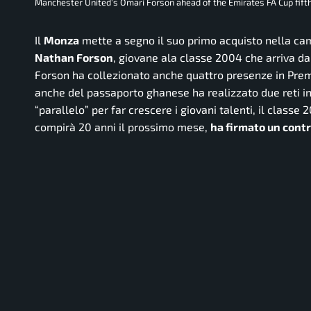
Manchester United's Omari Forson ahead of the Emirates FA Cup fift
Il
Monza
mette a segno il suo primo acquisto nella camp
Nathan Forson
, giovane ala classe 2004 che arriva d
Forson ha collezionato anche quattro presenze in Premi
anche del passaporto ghanese ha realizzato due reti i
“parallelo” per far crescere i giovani talenti, il classe
compirà 20 anni il prossimo mese,
ha firmato un contr