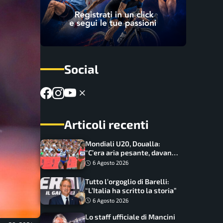
Social
Articoli recenti
Mondiali U20, Doualla:
“C’era aria pesante, davano
le mascherine! Finale? Non
6 Agosto 2026
ho nulla da perdere”
Tutto l’orgoglio di Barelli:
“L’Italia ha scritto la storia”
6 Agosto 2026
Lo staff ufficiale di Mancini