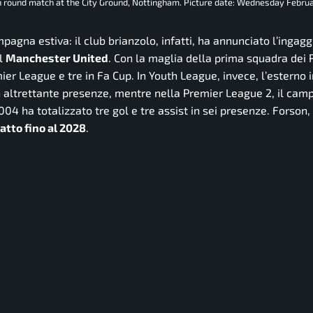
h round match at the City Ground, Nottingham. Picture date: Wednesday Februa
agna estiva: il club brianzolo, infatti, ha annunciato l’ingagg
al
Manchester United
. Con la maglia della prima squadra dei 
er League e tre in Fa Cup. In Youth League, invece, l’esterno 
n altrettante presenze, mentre nella Premier League 2, il cam
 2004 ha totalizzato tre gol e tre assist in sei presenze. Forson,
atto fino al 2028
.