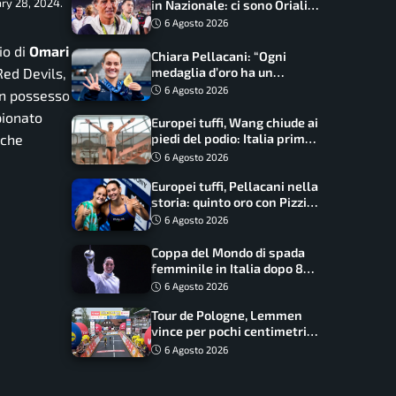
ry 28, 2024.
in Nazionale: ci sono Oriali e
Bonucci, confermato un
6 Agosto 2026
ritorno
io di
Omari
Chiara Pellacani: “Ogni
Red Devils,
medaglia d’oro ha un
significato diverso. Ho fatto
6 Agosto 2026
in possesso
il salto di qualità”
pionato
Europei tuffi, Wang chiude ai
 che
piedi del podio: Italia prima
nel medagliere
6 Agosto 2026
Europei tuffi, Pellacani nella
storia: quinto oro con Pizzini
nel sincro da 3 metri
6 Agosto 2026
Coppa del Mondo di spada
femminile in Italia dopo 8
anni, Alberta Santuccio: “Il
6 Agosto 2026
lavoro dà sempre i suoi
Tour de Pologne, Lemmen
frutti”
vince per pochi centimetri
su Scaroni: maxi-caduta e
6 Agosto 2026
tappa accorciata