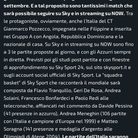
settembre. E a tal proposito sono tantissimi i match che
sarà possibile seguire su Sky e in streaming su NOW.
Tra
le protagoniste, ovviamente, anche l’Italia del CT
Gianmarco Pozzecco, impegnata nelle Filippine e inserita
nel Gruppo A con Angola, Repubblica Dominicana e la
nazionale di casa. Su Sky e in streaming su NOW sono fino
a 3 le partite proposte al giorno, e con gli Azzurri sempre
in diretta. Previsti poi gli studi post partita e con finestre
di approfondimento su Sky Sport 24, sul sito skysport.it e
sugli account social ufficiali di Sky Sport. La “squadra
basket” di Sky Sport che racconterà il mondiale sarà
composta da Flavio Tranquillo, Geri De Rosa, Andrea
Solaini, Francesco Bonfardeci e Paolo Redi alle
telecronache, affiancati nel commento da Davide Pessina
(41 presenze in azzurro), Andrea Meneghin (106 partite
con l’Italia e campione d’Europa nel 1999) e Matteo
Soragna (141 presenze e medaglia d’argento alle
Olimpiadi di Atene 2004).
Le partite dell’Italia saranno