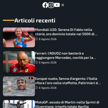
Articoli recenti
Mondiali U20: Serena Di Fabio nella
storia, oro dominio totale nei 5000 di
marcia
8 Agosto 2026
Ferrari: l’ADUO2 non basterà a
raggiungere Mercedes, novità per la
Macarena
8 Agosto 2026
Europei nuoto, Senna d’argento: l’Italia
sfiora l’oro nella staffetta, Paltrinieri da
urlo, il bilancio azzurro
8 Agosto 2026
MotoGP: assolo di Martin nella Sprint di
Silverstone, trionfo totale Aprilia