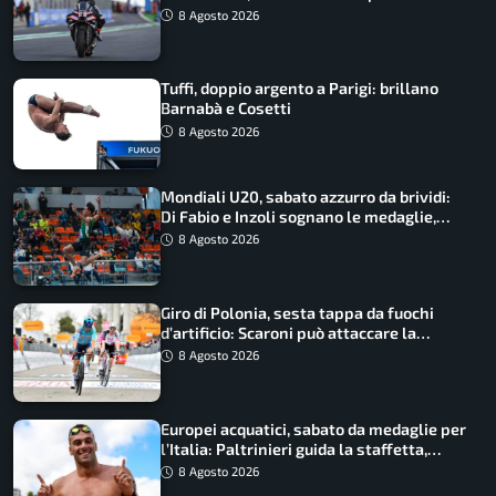
8 Agosto 2026
Tuffi, doppio argento a Parigi: brillano
Barnabà e Cosetti
8 Agosto 2026
Mondiali U20, sabato azzurro da brividi:
Di Fabio e Inzoli sognano le medaglie,
Castellani e Succo in finale
8 Agosto 2026
Giro di Polonia, sesta tappa da fuochi
d’artificio: Scaroni può attaccare la
maglia di Lemmen
8 Agosto 2026
Europei acquatici, sabato da medaglie per
l’Italia: Paltrinieri guida la staffetta,
Barnabà sogna l’oro dalle grandi altezze
8 Agosto 2026