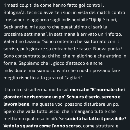
rimasti colpiti da come hanno fatto gol contro il
Bologna”.
Il tecnico avverte i suoi in vista del match contro
i rossoneri e aggiorna sugli indisponibili:
“Djidji è fuori,
Seck anche, mi auguro che quest’ultimo ci sarà la
prossima settimana”.
In settimana è arrivato un rinforzo,
Valentino Lazaro:
“Sono contento che sia tornato con il
sorriso, può giocare su entrambe le fasce. Nuova punta?
Sono concentrato su chi ho, che migliorino e che entrino in
forma. Sappiamo che il gioco d’attacco è anche
individuale, ma siamo convinti che i nostri possano fare
meglio rispetto alla gara col Cagliari”.
Il tecnico si sofferma molto sul
mercato:
“E’ normale che i
giocatori ne risentano un po’. Schuurs è serio, sereno e
lavora bene
, ma queste voci possono disturbare un po.
Spero che vada tutto liscio, che rimangano tutti e che
mettiamo qualcosa in più. Se
società ha fatto il possibile?
Vedo la squadra come l’anno scorso
, come struttura e