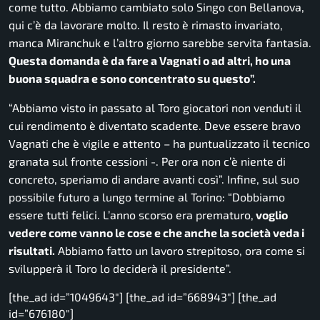
come tutto. Abbiamo cambiato solo Singo con Bellanova,
qui c’è da lavorare molto. Il resto è rimasto invariato,
manca Miranchuk e l’altro giorno sarebbe servita fantasia.
Questa domanda è da fare a Vagnati o ad altri, ho una
buona squadra e sono concentrato su questo”.
“Abbiamo visto in passato al Toro giocatori non venduti il
cui rendimento è diventato scadente. Deve essere bravo
Vagnati che è vigile e attento
– ha puntualizzato il tecnico
granata sul fronte cessioni -.
Per ora non c’è niente di
concreto, speriamo di andare avanti così”.
Infine, sul suo
possibile futuro a lungo termine al Torino:
“Dobbiamo
essere tutti felici. L’anno scorso era prematuro,
voglio
vedere come vanno le cose e che anche la società veda i
risultati.
Abbiamo fatto un lavoro strepitoso, ora come si
svilupperà il Toro lo deciderà il presidente”.
[the_ad id=”1049643″] [the_ad id=”668943″] [the_ad
id=”676180″]