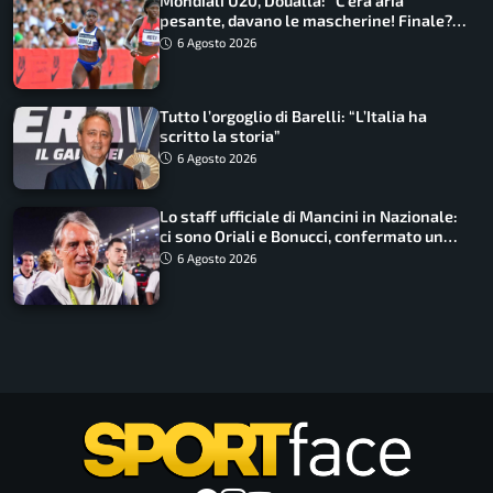
Mondiali U20, Doualla: “C’era aria
pesante, davano le mascherine! Finale?
Non ho nulla da perdere”
6 Agosto 2026
Tutto l’orgoglio di Barelli: “L’Italia ha
scritto la storia”
6 Agosto 2026
Lo staff ufficiale di Mancini in Nazionale:
ci sono Oriali e Bonucci, confermato un
ritorno
6 Agosto 2026