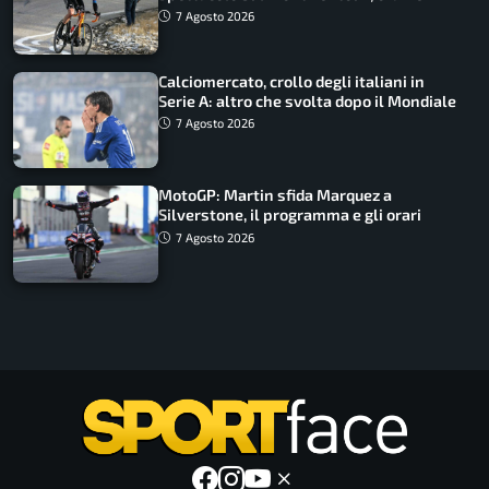
come vederli
7 Agosto 2026
Calciomercato, crollo degli italiani in
Serie A: altro che svolta dopo il Mondiale
7 Agosto 2026
MotoGP: Martin sfida Marquez a
Silverstone, il programma e gli orari
7 Agosto 2026