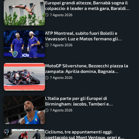
Europei grandi altezze, Barnabà sogna il
colpaccio: è leader a metà gara, Baraldi
ancora in corsa
7 Agosto 2026
ATP Montreal, subito fuori Bolelli e
Vavassori: Luz e Matos fermano gli
azzurri
7 Agosto 2026
MotoGP Silverstone, Bezzecchi piazza la
zampata: Aprilia domina, Bagnaia
costretto al Q1
7 Agosto 2026
L’Italia parte per gli Europei di
Birmingham: Jacobs, Tamberi e
Battocletti guidano una spedizione
7 Agosto 2026
record
Ciclismo, tre appuntamenti oggi:
spettacolo sul Mont Ventoux, orari e