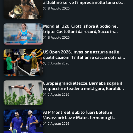
a Dublino serve l’impresa nella tana del
lupo
8 Agosto 2026
Mondiali U20, Crotti sfiora il podio nel
triplo: Castellani da record, Succo in
finale
8 Agosto 2026
US Open 2026, invasione azzurra nelle
qualificazioni: 17 italiani a caccia del main
draw
7 Agosto 2026
Europei grandi altezze, Barnabà sogna il
colpaccio: è leader a metà gara, Baraldi
ancora in corsa
7 Agosto 2026
ATP Montreal, subito fuori Bolelli e
Vavassori: Luz e Matos fermano gli
azzurri
7 Agosto 2026