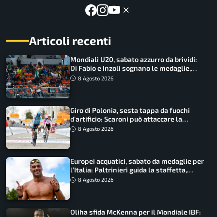
Articoli recenti
Mondiali U20, sabato azzurro da brividi:
Di Fabio e Inzoli sognano le medaglie,
Castellani e Succo in finale
8 Agosto 2026
Giro di Polonia, sesta tappa da fuochi
d’artificio: Scaroni può attaccare la
maglia di Lemmen
8 Agosto 2026
Europei acquatici, sabato da medaglie per
l’Italia: Paltrinieri guida la staffetta,
Barnabà sogna l’oro dalle grandi altezze
8 Agosto 2026
Oliha sfida McKenna per il Mondiale IBF: