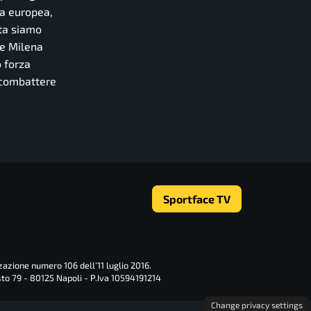
sa europea,
lta siamo
 e Milena
o forza
r combattere
Sportface TV
zazione numero 106 dell’11 luglio 2016.
sto 79 - 80125 Napoli - P.Iva 10594191214
Change privacy settings