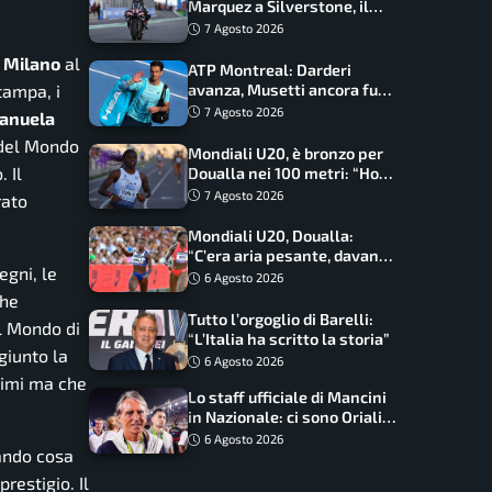
Marquez a Silverstone, il
programma e gli orari
7 Agosto 2026
a
Milano
al
ATP Montreal: Darderi
stampa, i
avanza, Musetti ancora fuori
con Jodar
7 Agosto 2026
anuela
 del Mondo
Mondiali U20, è bronzo per
 Il
Doualla nei 100 metri: “Ho
scacciato l’ansia”
7 Agosto 2026
rato
Mondiali U20, Doualla:
“C’era aria pesante, davano
egni, le
le mascherine! Finale? Non
6 Agosto 2026
ho nulla da perdere”
che
Tutto l’orgoglio di Barelli:
el Mondo di
“L’Italia ha scritto la storia”
giunto la
6 Agosto 2026
simi ma che
Lo staff ufficiale di Mancini
in Nazionale: ci sono Oriali e
Bonucci, confermato un
6 Agosto 2026
gando cosa
ritorno
restigio. Il