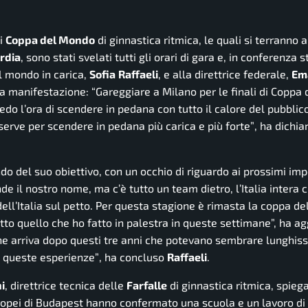
di
Coppa del Mondo
di ginnastica ritmica, le quali si terranno 
rdia
, sono stati svelati tutti gli orari di gara e, in conferenza 
 mondo in carica,
Sofia
Raffaeli
, e alla direttrice federale,
Em
lla manifestazione:
“Gareggiare a Milano per le finali di Coppa
do l’ora di scendere in pedana con tutto il calore del pubblico.
 serve per scendere in pedana più carica e più forte”
, ha dichia
ndo del suo obiettivo, con un occhio di riguardo ai prossimi imp
il nostro nome, ma c’è tutto un team dietro, l’Italia intera 
ll’Italia sul petto. Per questa stagione è rimasta la coppa d
tto quello che ho fatto in palestra in queste settimane”, ha ag
che arriva dopo questi tre anni che potevano sembrare lunghis
i queste esperienze”
, ha concluso
Raffaeli
.
i
, direttrice tecnica delle
Farfalle
di ginnastica ritmica, spie
ropei di Budapest hanno confermato una scuola e un lavoro di p