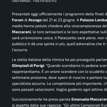
Sofia Raffaeli - Foto Ferraro/FGI
Presentati oggi ufficialmente i programmi delle finali 
Forum
di
Assago
dal 21 al 23 giugno. A
Palazzo
Lomba
media hanno potuto chiedere alla vicecampionessa del
Maccarani
, le loro sensazioni e le loro aspettative su
sarà un’emozione unica. Il Palazzetto sarà pieno, non ve
pubblico ti dà una spinta in più, quell’adrenalina che ti
l’azzurra.
La stella italiana della ritmica ha poi proseguito parla
Olimpiadi di Parigi
:
“Quando scendiamo in pedana scende 
rappresentiamo. È un onore scendere con lo scudetto de
settimana prossima, dove spero di riuscire a portare tu
specialista azzurra. La competizione più importante, 
sono passati velocissimi. Voglio godermi ogni attimo d
Successivamente ha preso parola
Emanuela Maccaran
si aspetta dalle sue ragazze:
“Gli ultimi Campionati Eu