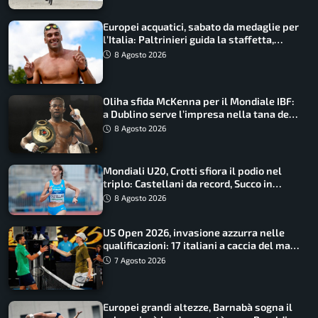
Europei acquatici, sabato da medaglie per
l’Italia: Paltrinieri guida la staffetta,
Barnabà sogna l’oro dalle grandi altezze
8 Agosto 2026
Oliha sfida McKenna per il Mondiale IBF:
a Dublino serve l’impresa nella tana del
lupo
8 Agosto 2026
Mondiali U20, Crotti sfiora il podio nel
triplo: Castellani da record, Succo in
finale
8 Agosto 2026
US Open 2026, invasione azzurra nelle
qualificazioni: 17 italiani a caccia del main
draw
7 Agosto 2026
Europei grandi altezze, Barnabà sogna il