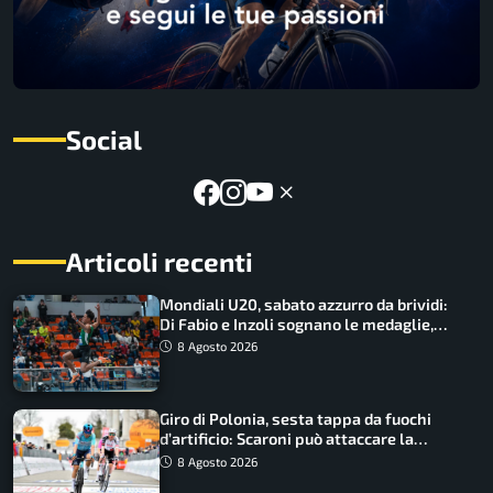
Social
Articoli recenti
Mondiali U20, sabato azzurro da brividi:
Di Fabio e Inzoli sognano le medaglie,
Castellani e Succo in finale
8 Agosto 2026
Giro di Polonia, sesta tappa da fuochi
d’artificio: Scaroni può attaccare la
maglia di Lemmen
8 Agosto 2026