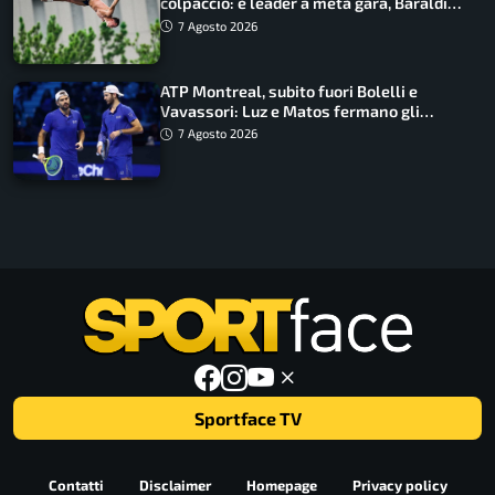
colpaccio: è leader a metà gara, Baraldi
ancora in corsa
7 Agosto 2026
ATP Montreal, subito fuori Bolelli e
Vavassori: Luz e Matos fermano gli
azzurri
7 Agosto 2026
Sportface TV
Contatti
Disclaimer
Homepage
Privacy policy