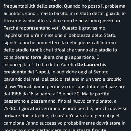
frequentabilità dello stadio. Quando ho posto il problema
ai politici, sono rimasto basito, mi è stato detto: guardi, le
tifoserie vanno allo stadio e non le possiamo governare.
Perché rappresentano voti. Questo è gravissimo,
rappresenta un’ammissione di debolezza dello Stato,
significa anche ammettere la delinquenza all’interno
dello stadio tant’è che i tifosi che vanno allo stadio lo
considerano terra libera che gli appartiene. È
inconcepibile”
. Lo ha detto Aurelio
De Laurentiis
,
presidente del Napoli, in audizione oggi al Senato,
parlando dei mali del calcio italiano in un vero e proprio
show
: “Noi abbiamo permesso un caos totale nel passare
dal 1986 da 16 squadre a 18 e poi 20. Ma le partite
passarono e passeranno, fino al nuovo campionato, a
75/80. I giocatori verranno usurati perché, per chi dovesse
arrivare fino alla fine, ci sarà un’usura tale per cui quel
campione l’anno successivo probabilmente dovrà stare in
pensione e non partecipare con la stessa fisicità,