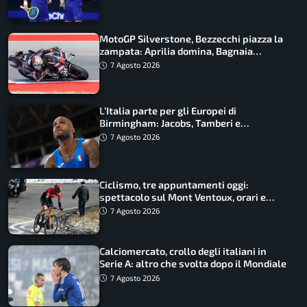
MotoGP Silverstone, Bezzecchi piazza la
zampata: Aprilia domina, Bagnaia
costretto al Q1
7 Agosto 2026
L’Italia parte per gli Europei di
Birmingham: Jacobs, Tamberi e
Battocletti guidano una spedizione
7 Agosto 2026
record
Ciclismo, tre appuntamenti oggi:
spettacolo sul Mont Ventoux, orari e
come vederli
7 Agosto 2026
Calciomercato, crollo degli italiani in
Serie A: altro che svolta dopo il Mondiale
7 Agosto 2026