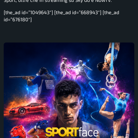
[the_ad id=”1049643″] [the_ad id=”668943″] [the_ad
id=”676180″]