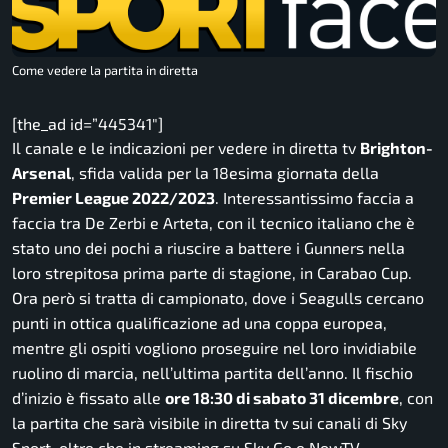
Come vedere la partita in diretta
[the_ad id=”445341″]
Il canale e le indicazioni per vedere in diretta tv
Brighton-
Arsenal
, sfida valida per la 18esima giornata della
Premier League 2022/2023
. Interessantissimo faccia a
faccia tra De Zerbi e Arteta, con il tecnico italiano che è
stato uno dei pochi a riuscire a battere i Gunners nella
loro strepitosa prima parte di stagione, in Carabao Cup.
Ora però si tratta di campionato, dove i Seagulls cercano
punti in ottica qualificazione ad una coppa europea,
mentre gli ospiti vogliono proseguire nel loro invidiabile
ruolino di marcia, nell’ultima partita dell’anno. Il fischio
d’inizio è fissato alle
ore 18:30 di sabato 31 dicembre
, con
la partita che sarà visibile in diretta tv sui canali di Sky
Sport, oltre che in streaming su Sky Go e NowTV.