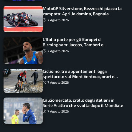
MotoGP Silverstone, Bezzecchi piazza la
zampata: Aprilia domina, Bagnaia
costretto al Q1
7 Agosto 2026
L’Italia parte per gli Europei di
Birmingham: Jacobs, Tamberi e
Battocletti guidano una spedizione
7 Agosto 2026
record
Ciclismo, tre appuntamenti oggi:
spettacolo sul Mont Ventoux, orari e
come vederli
7 Agosto 2026
Calciomercato, crollo degli italiani in
Serie A: altro che svolta dopo il Mondiale
7 Agosto 2026