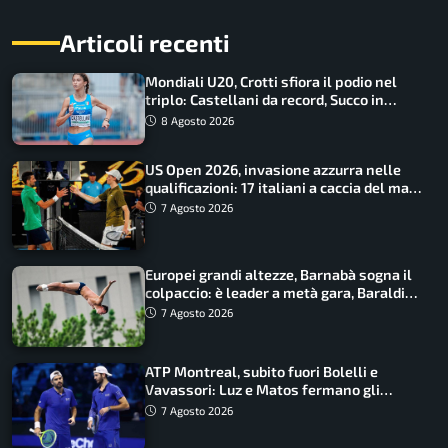
Articoli recenti
Mondiali U20, Crotti sfiora il podio nel
triplo: Castellani da record, Succo in
finale
8 Agosto 2026
US Open 2026, invasione azzurra nelle
qualificazioni: 17 italiani a caccia del main
draw
7 Agosto 2026
Europei grandi altezze, Barnabà sogna il
colpaccio: è leader a metà gara, Baraldi
ancora in corsa
7 Agosto 2026
ATP Montreal, subito fuori Bolelli e
Vavassori: Luz e Matos fermano gli
azzurri
7 Agosto 2026