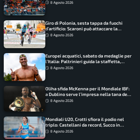
Castellani e Succo in finale
8 Agosto 2026
Giro di Polonia, sesta tappa da fuochi
d’artificio: Scaroni può attaccare la
maglia di Lemmen
8 Agosto 2026
Europei acquatici, sabato da medaglie per
l’Italia: Paltrinieri guida la staffetta,
Barnabà sogna l’oro dalle grandi altezze
8 Agosto 2026
Oliha sfida McKenna per il Mondiale IBF:
a Dublino serve l’impresa nella tana del
lupo
8 Agosto 2026
Mondiali U20, Crotti sfiora il podio nel
triplo: Castellani da record, Succo in
finale
8 Agosto 2026