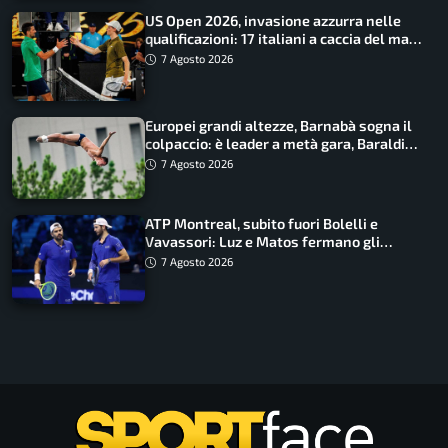
US Open 2026, invasione azzurra nelle
qualificazioni: 17 italiani a caccia del main
draw
7 Agosto 2026
Europei grandi altezze, Barnabà sogna il
colpaccio: è leader a metà gara, Baraldi
ancora in corsa
7 Agosto 2026
ATP Montreal, subito fuori Bolelli e
Vavassori: Luz e Matos fermano gli
azzurri
7 Agosto 2026