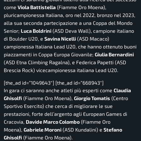
come
Viola Battistella
(Fiamme Oro Moena),
pluricampionessa Italiana, oro nel 2022, bronzo nel 2023,
alla sua seconda partecipazione a una Coppa del Mondo
Senior;
Luca Boldrini
(ASD Deva Wall), campione italiano
di Boulder U20, e
Savina Nicelli
(ASD Macaco)
campionessa Italiana Lead U20, che hanno ottenuto buoni
piazzamenti in Coppa Europa Giovanile;
Giulia Bernardini
(ASD Etna Climbing Ragalna), e Federica Papetti (ASD
Brescia Rock) vicecampionessa italiana Lead U20.
[the_ad id=”1049643″] [the_ad id=”668943″]
In gara ci saranno anche atleti più esperti come
Claudia
Ghisolfi
(Fiamme Oro Moena),
Giorgio Tomatis
(Centro
Sportivo Esercito) che cerca di migliorare le sue
prestazioni, forte dell’argento agli European Games di
Cracovia,
Davide Marco Colombo
(Fiamme Oro
Moena),
Gabriele Moroni
(ASD Kundalini) e
Stefano
Ghisolfi
(Fiamme Oro Moena).