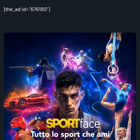
[the_ad id=”676180″]