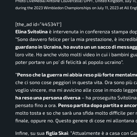
Photo LiveMedia/Antoine Couvercelle/DPPI , United Kingdom, July 11
during the 2023 Wimbledon Championships on July 11, 2023 at All En
[the_ad id=”445341″]
Elina Svitolina
è intervenuta in conferenza stampa dopo 
“
Sono davvero felice per la mia prestazione, è incredib
guardano in Ucraina, ho avuto un un sacco di messagg
loro vite. Ho anche visto molti video in cui i bambini gu
poter portare un po’ di felicità al popolo ucraino
“.
“
Penso che la guerra mi abbia reso più forte mental
che ci sono cose peggiori in questa vita. Ora sono più 
voglio vincere, ma mi avvicino alle cose in modo legg
ha reso una persona diversa
– ha proseguito Svitolina,
pensato fino a ora.
Penso partita dopo partita e ancor
molto tosta e so che sarà una sfida molto difficile per
finale, oppure no. Questo genere di cose mi allontana 
Infine, su sua
figlia Skai
: “
Attualmente è a casa con Gaël