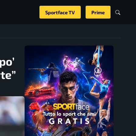
Sportface TV
Prime
po’
rte”