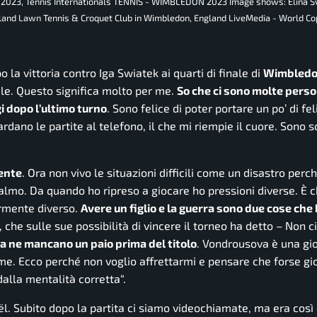
, 2023, Tennis Internationals TENNIS - WIMBLEDON 2023 Image shows: Elina Sv
gland Lawn Tennis & Croquet Club in Wimbledon, England LiveMedia - World Co
la vittoria contro Iga Swiatek ai quarti di finale di
Wimbledo
ile. Questo significa molto per me.
So che ci sono molte pers
i dopo l’ultimo turno
. Sono felice di poter portare un po’ di fel
ardano le partite al telefono, il che mi riempie il cuore. Sono so
mente
. Ora non vivo le situazioni difficili come un disastro perc
calmo. Da quando ho ripreso a giocare ho pressioni diverse. È 
ermente diverso.
Avere un figlio e la guerra sono due cose che
 che sulle sue possibilità di vincere il torneo ha detto –
Non ci
a ne mancano un paio prima del titolo
. Vondrousova è una gi
 me. Ecco perché non voglio affrettarmi e pensare che forse gi
dalla mentalità corretta
“.
. Subito dopo la partita ci siamo videochiamate, ma era così 