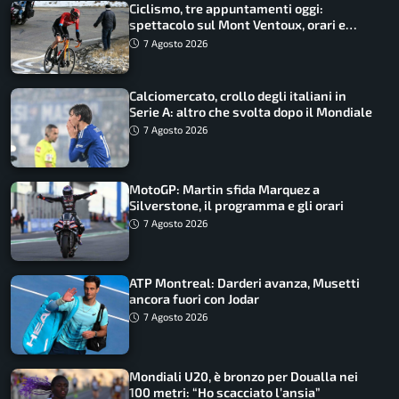
Ciclismo, tre appuntamenti oggi:
spettacolo sul Mont Ventoux, orari e
come vederli
7 Agosto 2026
Calciomercato, crollo degli italiani in
Serie A: altro che svolta dopo il Mondiale
7 Agosto 2026
MotoGP: Martin sfida Marquez a
Silverstone, il programma e gli orari
7 Agosto 2026
ATP Montreal: Darderi avanza, Musetti
ancora fuori con Jodar
7 Agosto 2026
Mondiali U20, è bronzo per Doualla nei
100 metri: “Ho scacciato l’ansia”