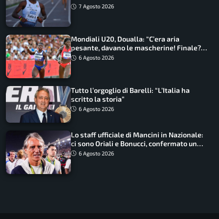
7 Agosto 2026
Mondiali U20, Doualla: “C’era aria
pesante, davano le mascherine! Finale?
Non ho nulla da perdere”
6 Agosto 2026
Tutto l’orgoglio di Barelli: “L’Italia ha
scritto la storia”
6 Agosto 2026
Lo staff ufficiale di Mancini in Nazionale:
ci sono Oriali e Bonucci, confermato un
ritorno
6 Agosto 2026