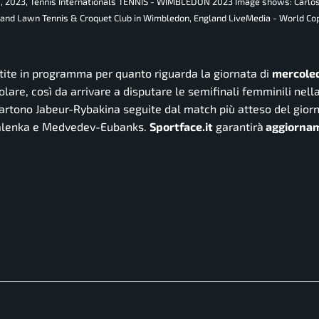
8, 2023, Tennis Internationals TENNIS - WIMBLEDON 2023 Image shows: Carlo
land Lawn Tennis & Croquet Club in Wimbledon, England LiveMedia - World Co
rtite in programma per quanto riguarda la giornata di
mercoledì
golare, così da arrivare a disputare le semifinali femminili nell
partono Jabeur-Rybakina seguite dal match più atteso del giorn
abalenka e Medvedev-Eubanks.
Sportface.it
garantirà
aggiornam