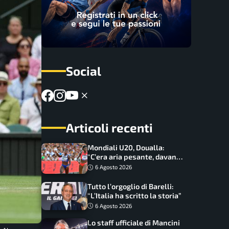
Social
Articoli recenti
Mondiali U20, Doualla:
“C’era aria pesante, davano
le mascherine! Finale? Non
6 Agosto 2026
ho nulla da perdere”
Tutto l’orgoglio di Barelli:
“L’Italia ha scritto la storia”
6 Agosto 2026
Lo staff ufficiale di Mancini