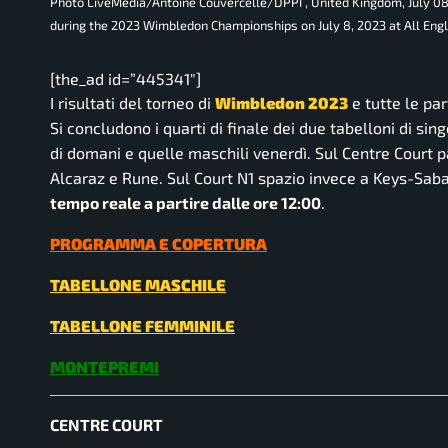
Photo LiveMedia/Antoine Couvercelle/DPPI , United Kingdom, July 0
during the 2023 Wimbledon Championships on July 8, 2023 at All Eng
[the_ad id=”445341″]
I risultati del torneo di
Wimbledon 2023
e tutte le pa
Si concludono i quarti di finale dei due tabelloni di sin
di domani e quelle maschili venerdì. Sul Centre Court 
Alcaraz e Rune. Sul Court N1 spazio invece a Keys-S
tempo reale a partire dalle ore 12:00
.
PROGRAMMA E COPERTURA
TABELLONE MASCHILE
TABELLONE FEMMINILE
MONTEPREMI
CENTRE COURT