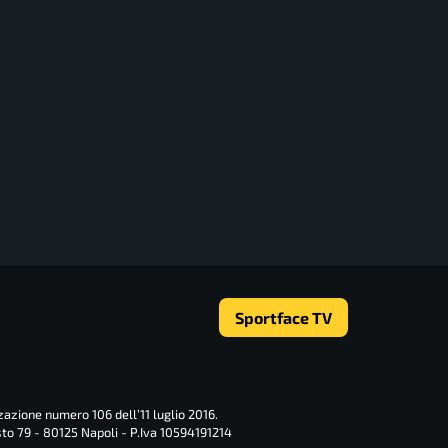
Sportface TV
zazione numero 106 dell’11 luglio 2016.
sto 79 - 80125 Napoli - P.Iva 10594191214