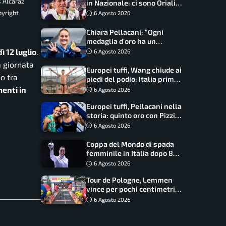
s Alcaraz
in Nazionale: ci sono Oriali e
Bonucci, confermato un
pyright
6 Agosto 2026
ritorno
Chiara Pellacani: “Ogni
medaglia d’oro ha un
significato diverso. Ho fatto
 12 luglio
.
6 Agosto 2026
il salto di qualità”
a giornata
Europei tuffi, Wang chiude ai
o tra
piedi del podio: Italia prima
nel medagliere
enti in
6 Agosto 2026
Europei tuffi, Pellacani nella
storia: quinto oro con Pizzini
nel sincro da 3 metri
6 Agosto 2026
Coppa del Mondo di spada
femminile in Italia dopo 8
anni, Alberta Santuccio: “Il
6 Agosto 2026
lavoro dà sempre i suoi
Tour de Pologne, Lemmen
frutti”
vince per pochi centimetri
su Scaroni: maxi-caduta e
6 Agosto 2026
tappa accorciata