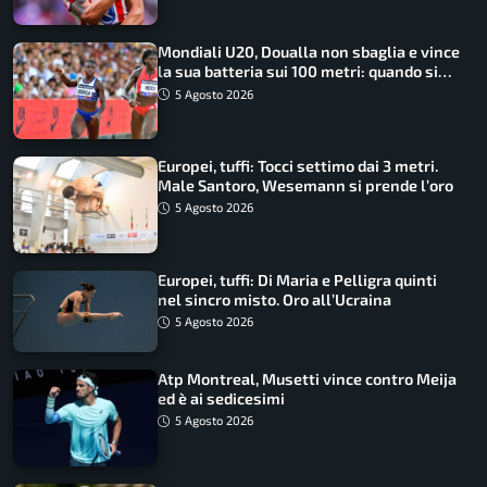
Mondiali U20, Doualla non sbaglia e vince
la sua batteria sui 100 metri: quando si
disputano le finali
5 Agosto 2026
Europei, tuffi: Tocci settimo dai 3 metri.
Male Santoro, Wesemann si prende l’oro
5 Agosto 2026
Europei, tuffi: Di Maria e Pelligra quinti
nel sincro misto. Oro all’Ucraina
5 Agosto 2026
Atp Montreal, Musetti vince contro Meija
ed è ai sedicesimi
5 Agosto 2026