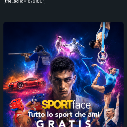
[the_ad id=”676180″]