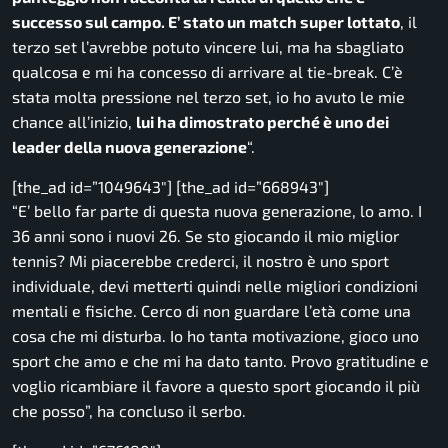
successo sul campo. E’ stato un match super lottato
, il
terzo set l’avrebbe potuto vincere lui, ma ha sbagliato
qualcosa e mi ha concesso di arrivare al tie-break. C’è
stata molta pressione nel terzo set, io ho avuto le mie
chance all’inizio,
lui ha dimostrato perché è uno dei
leader della nuova generazione
“.
[the_ad id=”1049643″] [the_ad id=”668943″]
“E’ bello far parte di questa nuova generazione, lo amo. I
36 anni sono i nuovi 26. Se sto giocando il mio miglior
tennis? Mi piacerebbe crederci, il nostro è uno sport
individuale, devi metterti quindi nelle migliori condizioni
mentali e fisiche. Cerco di non guardare l’età come una
cosa che mi disturba. Io ho tanta motivazione, gioco uno
sport che amo e che mi ha dato tanto. Provo gratitudine e
voglio ricambiare il favore a questo sport giocando il più
che posso”,
ha concluso il serbo.