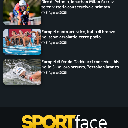
Giro di Polonia, Jonathan Milan fa tris:
terza vittoria consecutiva e primato
rafforzato
5 Agosto 2026
Europei nuoto artistico, Italia di bronzo
nel team acrobatic: terzo podio
consecutivo
5 Agosto 2026
Europei di fondo, Taddeucci concede il bis
nella 5 km: oro azzurro, Pozzobon bronzo
5 Agosto 2026