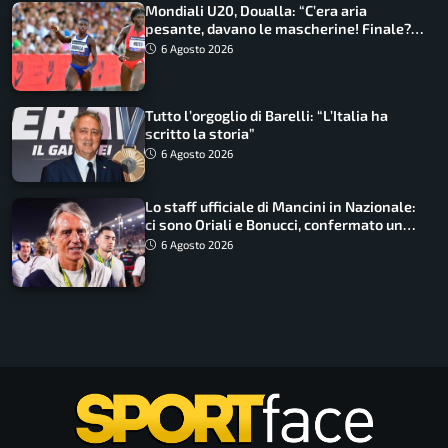
Mondiali U20, Doualla: “C’era aria
pesante, davano le mascherine! Finale?
Non ho nulla da perdere”
6 Agosto 2026
Tutto l’orgoglio di Barelli: “L’Italia ha
scritto la storia”
6 Agosto 2026
Lo staff ufficiale di Mancini in Nazionale:
ci sono Oriali e Bonucci, confermato un
ritorno
6 Agosto 2026