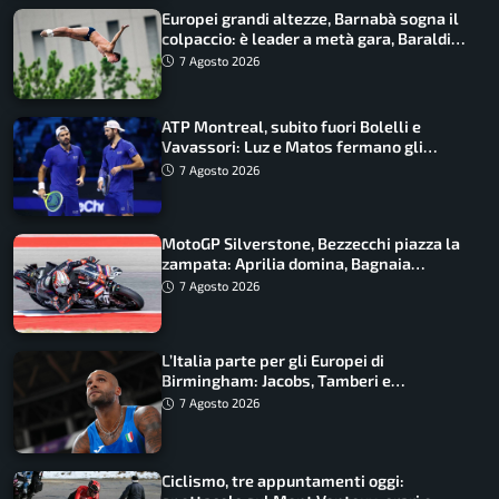
Europei grandi altezze, Barnabà sogna il
colpaccio: è leader a metà gara, Baraldi
ancora in corsa
7 Agosto 2026
ATP Montreal, subito fuori Bolelli e
Vavassori: Luz e Matos fermano gli
azzurri
7 Agosto 2026
MotoGP Silverstone, Bezzecchi piazza la
zampata: Aprilia domina, Bagnaia
costretto al Q1
7 Agosto 2026
L’Italia parte per gli Europei di
Birmingham: Jacobs, Tamberi e
Battocletti guidano una spedizione
7 Agosto 2026
record
Ciclismo, tre appuntamenti oggi: