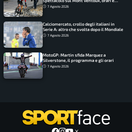
spettacolo sul Mont Ventoux, orari e
come vederli
7 Agosto 2026
Calciomercato, crollo degli italiani in
Serie A: altro che svolta dopo il Mondiale
7 Agosto 2026
MotoGP: Martin sfida Marquez a
Silverstone, il programma e gli orari
7 Agosto 2026