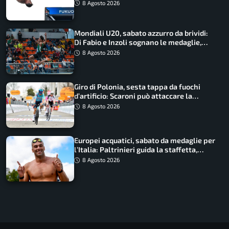
8 Agosto 2026
Mondiali U20, sabato azzurro da brividi:
Di Fabio e Inzoli sognano le medaglie,
Castellani e Succo in finale
8 Agosto 2026
Giro di Polonia, sesta tappa da fuochi
d’artificio: Scaroni può attaccare la
maglia di Lemmen
8 Agosto 2026
Europei acquatici, sabato da medaglie per
l’Italia: Paltrinieri guida la staffetta,
Barnabà sogna l’oro dalle grandi altezze
8 Agosto 2026