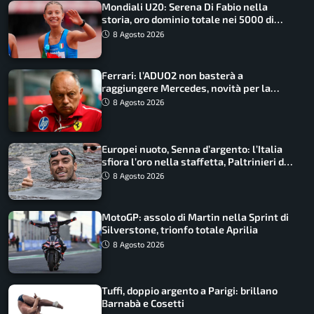
Mondiali U20: Serena Di Fabio nella
storia, oro dominio totale nei 5000 di
marcia
8 Agosto 2026
Ferrari: l’ADUO2 non basterà a
raggiungere Mercedes, novità per la
Macarena
8 Agosto 2026
Europei nuoto, Senna d’argento: l’Italia
sfiora l’oro nella staffetta, Paltrinieri da
urlo, il bilancio azzurro
8 Agosto 2026
MotoGP: assolo di Martin nella Sprint di
Silverstone, trionfo totale Aprilia
8 Agosto 2026
Tuffi, doppio argento a Parigi: brillano
Barnabà e Cosetti