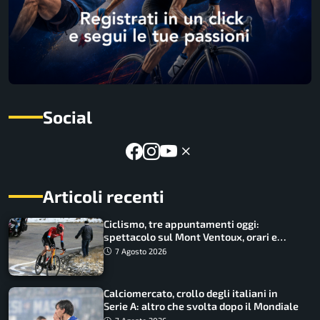
Social
Articoli recenti
Ciclismo, tre appuntamenti oggi:
spettacolo sul Mont Ventoux, orari e
come vederli
7 Agosto 2026
Calciomercato, crollo degli italiani in
Serie A: altro che svolta dopo il Mondiale