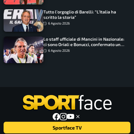
Tutto l’orgoglio di Barelli: “L’Italia ha
scritto la storia”
6 Agosto 2026
Lo staff ufficiale di Mancini in Nazionale:
ci sono Oriali e Bonucci, confermato un
ritorno
6 Agosto 2026
Sportface TV