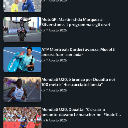
7 Agosto 2026
MotoGP: Martin sfida Marquez a
Silverstone, il programma e gli orari
7 Agosto 2026
ATP Montreal: Darderi avanza, Musetti
ancora fuori con Jodar
7 Agosto 2026
Mondiali U20, è bronzo per Doualla nei
100 metri: “Ho scacciato l’ansia”
7 Agosto 2026
Mondiali U20, Doualla: “C’era aria
pesante, davano le mascherine! Finale?
Non ho nulla da perdere”
6 Agosto 2026