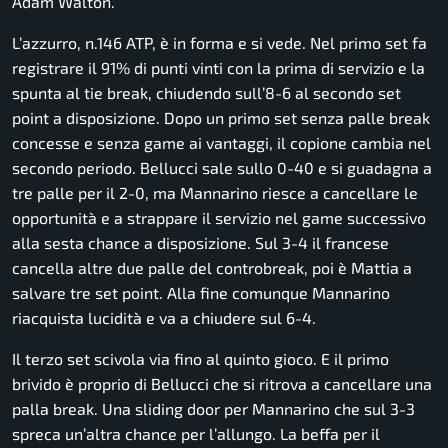
Adam Walton.
L’azzurro, n.146 ATP, è in forma e si vede. Nel primo set fa
registrare il 91% di punti vinti con la prima di servizio e la
spunta al tie break, chiudendo sull’8-6 al secondo set
point a disposizione. Dopo un primo set senza palle break
concesse e senza game ai vantaggi, il copione cambia nel
secondo periodo. Bellucci sale sullo 0-40 e si guadagna a
tre palle per il 2-0, ma Mannarino riesce a cancellare le
opportunità e a strappare il servizio nel game successivo
alla sesta chance a disposizione. Sul 3-4 il francese
cancella altre due palle del controbreak, poi è Mattia a
salvare tre set point. Alla fine comunque Mannarino
riacquista lucidità e va a chiudere sul 6-4.
Il terzo set scivola via fino al quinto gioco. E il primo
brivido è proprio di Bellucci che si ritrova a cancellare una
palla break. Una sliding door per Mannarino che sul 3-3
spreca un’altra chance per l’allungo. La beffa per il