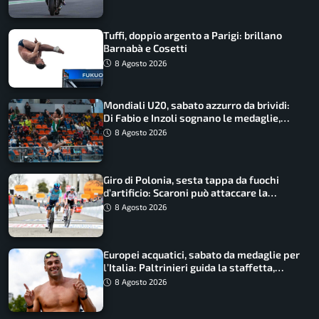
Tuffi, doppio argento a Parigi: brillano
Barnabà e Cosetti
8 Agosto 2026
Mondiali U20, sabato azzurro da brividi:
Di Fabio e Inzoli sognano le medaglie,
Castellani e Succo in finale
8 Agosto 2026
Giro di Polonia, sesta tappa da fuochi
d’artificio: Scaroni può attaccare la
maglia di Lemmen
8 Agosto 2026
Europei acquatici, sabato da medaglie per
l’Italia: Paltrinieri guida la staffetta,
Barnabà sogna l’oro dalle grandi altezze
8 Agosto 2026