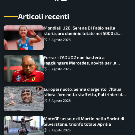
Articoli recenti
Mondiali U20: Serena Di Fabio nella
storia, oro dominio totale nei 5000 di
marcia
8 Agosto 2026
Ferrari: l’ADUO2 non basterà a
raggiungere Mercedes, novità per la
Macarena
8 Agosto 2026
Europei nuoto, Senna d’argento: l’Italia
sfiora l’oro nella staffetta, Paltrinieri da
urlo, il bilancio azzurro
8 Agosto 2026
MotoGP: assolo di Martin nella Sprint di
Silverstone, trionfo totale Aprilia
8 Agosto 2026