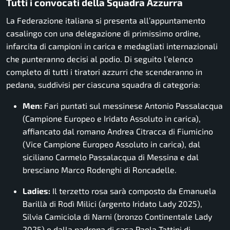
Tutti i convocati della Squadra Azzurra
La Federazione italiana si presenta all’appuntamento
casalingo con una delegazione di primissimo ordine,
infarcita di campioni in carica e medagliati internazionali
che punteranno decisi al podio.
Di seguito l’elenco
completo di tutti i tiratori azzurri che scenderanno in
pedana,
suddivisi per ciascuna squadra di categoria:
Men:
Fari puntati sul messinese Antonio Passalacqua
(Campione Europeo e Iridato Assoluto in carica),
affiancato dal romano Andrea Citracca di Fiumicino
(Vice Campione Europeo Assoluto in carica), dal
siciliano Carmelo Passalacqua di Messina e dal
bresciano Marco Rodenghi di Roncadelle.
Ladies:
Il terzetto rosa sarà composto da Emanuela
Barillà di Rodì Milici (argento Iridato Lady 2025),
Silvia Camiciola di Narni (bronzo Continentale Lady
2025) e dalla padrona di casa Paola Tattini di