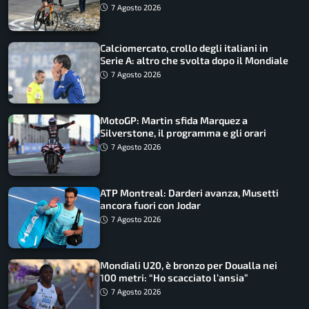
come vederli
7 Agosto 2026
Calciomercato, crollo degli italiani in
Serie A: altro che svolta dopo il Mondiale
7 Agosto 2026
MotoGP: Martin sfida Marquez a
Silverstone, il programma e gli orari
7 Agosto 2026
ATP Montreal: Darderi avanza, Musetti
ancora fuori con Jodar
7 Agosto 2026
Mondiali U20, è bronzo per Doualla nei
100 metri: “Ho scacciato l’ansia”
7 Agosto 2026