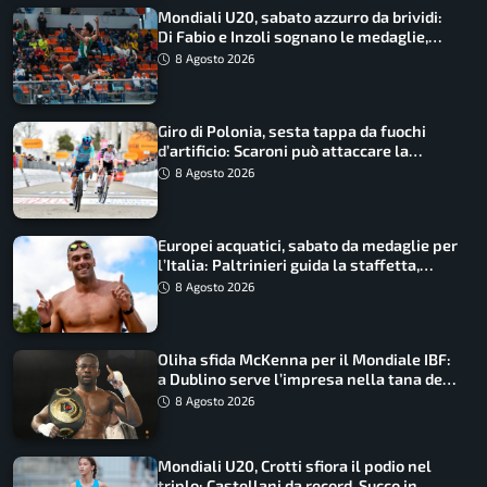
Mondiali U20, sabato azzurro da brividi:
Di Fabio e Inzoli sognano le medaglie,
Castellani e Succo in finale
8 Agosto 2026
Giro di Polonia, sesta tappa da fuochi
d’artificio: Scaroni può attaccare la
maglia di Lemmen
8 Agosto 2026
Europei acquatici, sabato da medaglie per
l’Italia: Paltrinieri guida la staffetta,
Barnabà sogna l’oro dalle grandi altezze
8 Agosto 2026
Oliha sfida McKenna per il Mondiale IBF:
a Dublino serve l’impresa nella tana del
lupo
8 Agosto 2026
Mondiali U20, Crotti sfiora il podio nel
triplo: Castellani da record, Succo in