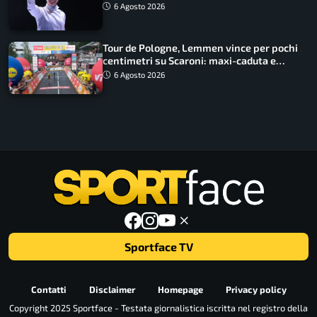
lavoro dà sempre i suoi frutti”
6 Agosto 2026
Tour de Pologne, Lemmen vince per pochi
centimetri su Scaroni: maxi-caduta e
tappa accorciata
6 Agosto 2026
Sportface TV
Contatti
Disclaimer
Homepage
Privacy policy
Copyright 2025 Sportface - Testata giornalistica iscritta nel registro della