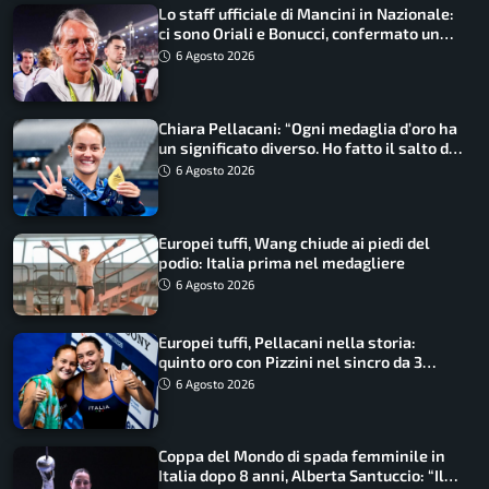
Lo staff ufficiale di Mancini in Nazionale:
ci sono Oriali e Bonucci, confermato un
ritorno
6 Agosto 2026
Chiara Pellacani: “Ogni medaglia d’oro ha
un significato diverso. Ho fatto il salto di
qualità”
6 Agosto 2026
Europei tuffi, Wang chiude ai piedi del
podio: Italia prima nel medagliere
6 Agosto 2026
Europei tuffi, Pellacani nella storia:
quinto oro con Pizzini nel sincro da 3
metri
6 Agosto 2026
Coppa del Mondo di spada femminile in
Italia dopo 8 anni, Alberta Santuccio: “Il