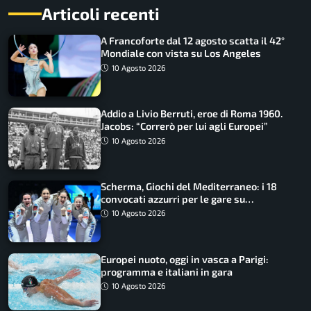
Articoli recenti
A Francoforte dal 12 agosto scatta il 42°
Mondiale con vista su Los Angeles
10 Agosto 2026
Addio a Livio Berruti, eroe di Roma 1960.
Jacobs: “Correrò per lui agli Europei”
10 Agosto 2026
Scherma, Giochi del Mediterraneo: i 18
convocati azzurri per le gare su
SportFaceTV
10 Agosto 2026
Europei nuoto, oggi in vasca a Parigi:
programma e italiani in gara
10 Agosto 2026