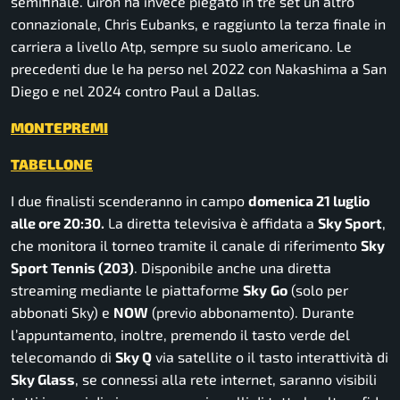
semifinale. Giron ha invece piegato in tre set un altro
connazionale, Chris Eubanks, e raggiunto la terza finale in
carriera a livello Atp, sempre su suolo americano. Le
precedenti due le ha perso nel 2022 con Nakashima a San
Diego e nel 2024 contro Paul a Dallas.
MONTEPREMI
TABELLONE
I due finalisti scenderanno in campo
domenica 21 luglio
alle ore 20:30.
La diretta televisiva è affidata a
Sky Sport
,
che monitora il torneo tramite il canale di riferimento
Sky
Sport Tennis (203)
. Disponibile anche una diretta
streaming mediante le piattaforme
Sky
Go
(solo per
abbonati Sky) e
NOW
(previo abbonamento).
Durante
l’appuntamento, inoltre, premendo il tasto verde del
telecomando di
Sky Q
via satellite o il tasto interattività di
Sky Glass
, se connessi alla rete internet, saranno visibili