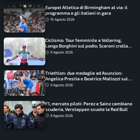
Europei Atletica di Birmingham al via: il
programma e gli italiani in gara
10 Agosto 2026
Ciclismo: Tour femminile a Vollering,
Longo Borghini sul podio; Scaroni crolla
in Polonia
9 Agosto 2026
Triathlon: due medaglie ad Asuncion:
Angelica Prestia e Beatrice Mallozzi sul
podio
9 Agosto 2026
F1, mercato piloti: Perez e Sainz cambiano
scuderia, Verstappen scuote la Red Bull
9 Agosto 2026