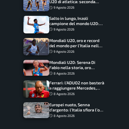
U20 di atletica: seconda
dietro solo agli USA nel
9 Agosto 2026
medagliere
Salto in lungo, Inzoli
campione del mondo U20:
basta un centimetro
9 Agosto 2026
Mondiali U20, oro e record
del mondo per l’Italia nella
4×100 mista: Doualla
9 Agosto 2026
straordinaria
Mondiali U20: Serena Di
Fabio nella storia, oro
dominio totale nei 5000 di
8 Agosto 2026
marcia
Ferrari: l’ADUO2 non basterà
a raggiungere Mercedes,
novità per la Macarena
8 Agosto 2026
Europei nuoto, Senna
d’argento: l’Italia sfiora l’oro
nella staffetta, Paltrinieri
8 Agosto 2026
da urlo, il bilancio azzurro