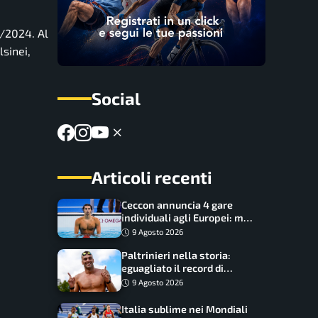
3/2024. Al
lsinei,
Social
Articoli recenti
Ceccon annuncia 4 gare
individuali agli Europei: ma
c’è una grossa rinuncia
9 Agosto 2026
Paltrinieri nella storia:
eguagliato il record di
medaglie di Federica
9 Agosto 2026
Pellegrini
Italia sublime nei Mondiali