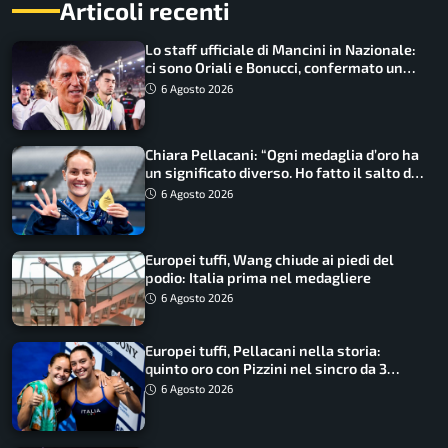
Articoli recenti
Lo staff ufficiale di Mancini in Nazionale:
ci sono Oriali e Bonucci, confermato un
ritorno
6 Agosto 2026
Chiara Pellacani: “Ogni medaglia d’oro ha
un significato diverso. Ho fatto il salto di
qualità”
6 Agosto 2026
Europei tuffi, Wang chiude ai piedi del
podio: Italia prima nel medagliere
6 Agosto 2026
Europei tuffi, Pellacani nella storia:
quinto oro con Pizzini nel sincro da 3
metri
6 Agosto 2026