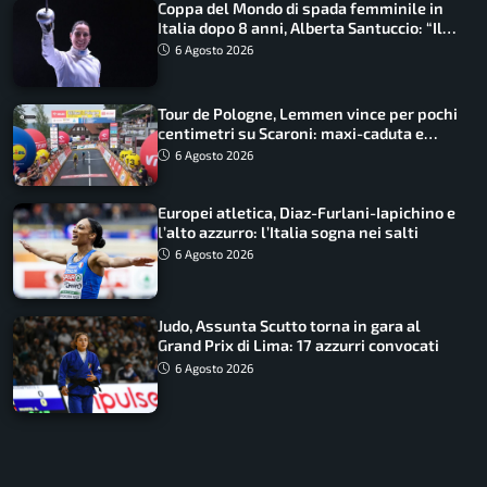
Coppa del Mondo di spada femminile in
Italia dopo 8 anni, Alberta Santuccio: “Il
lavoro dà sempre i suoi frutti”
6 Agosto 2026
Tour de Pologne, Lemmen vince per pochi
centimetri su Scaroni: maxi-caduta e
tappa accorciata
6 Agosto 2026
Europei atletica, Diaz-Furlani-Iapichino e
l’alto azzurro: l’Italia sogna nei salti
6 Agosto 2026
Judo, Assunta Scutto torna in gara al
Grand Prix di Lima: 17 azzurri convocati
6 Agosto 2026