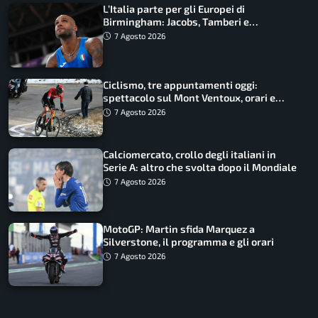
L’Italia parte per gli Europei di
Birmingham: Jacobs, Tamberi e
Battocletti guidano una spedizione
7 Agosto 2026
record
Ciclismo, tre appuntamenti oggi:
spettacolo sul Mont Ventoux, orari e
come vederli
7 Agosto 2026
Calciomercato, crollo degli italiani in
Serie A: altro che svolta dopo il Mondiale
7 Agosto 2026
MotoGP: Martin sfida Marquez a
Silverstone, il programma e gli orari
7 Agosto 2026