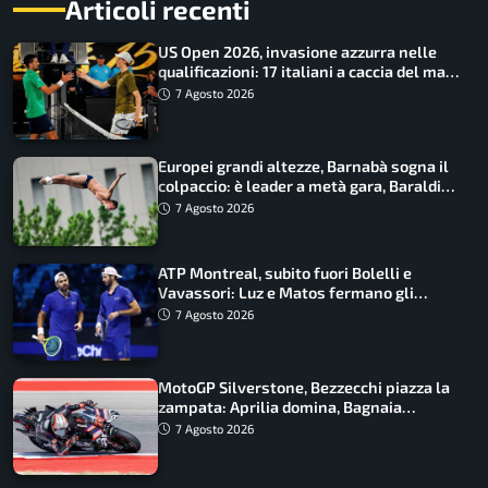
Articoli recenti
US Open 2026, invasione azzurra nelle
qualificazioni: 17 italiani a caccia del main
draw
7 Agosto 2026
Europei grandi altezze, Barnabà sogna il
colpaccio: è leader a metà gara, Baraldi
ancora in corsa
7 Agosto 2026
ATP Montreal, subito fuori Bolelli e
Vavassori: Luz e Matos fermano gli
azzurri
7 Agosto 2026
MotoGP Silverstone, Bezzecchi piazza la
zampata: Aprilia domina, Bagnaia
costretto al Q1
7 Agosto 2026