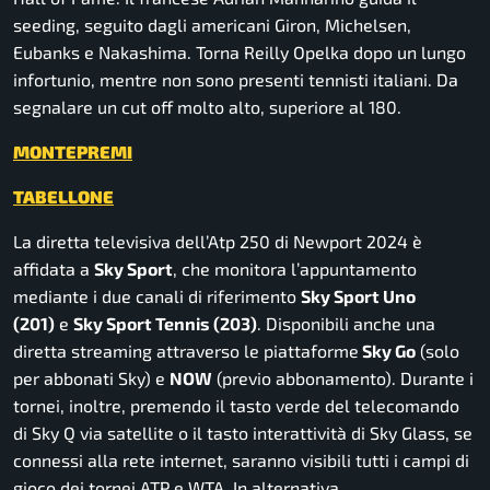
seeding, seguito dagli americani Giron, Michelsen,
Eubanks e Nakashima. Torna Reilly Opelka dopo un lungo
infortunio, mentre non sono presenti tennisti italiani. Da
segnalare un cut off molto alto, superiore al 180.
MONTEPREMI
TABELLONE
La diretta televisiva dell’Atp 250 di Newport 2024 è
affidata a
Sky Sport
, che monitora l’appuntamento
mediante i due canali di riferimento
Sky Sport Uno
(201)
e
Sky Sport Tennis (203)
. Disponibili anche una
diretta streaming attraverso le piattaforme
Sky Go
(solo
per abbonati Sky) e
NOW
(previo abbonamento).
Durante i
tornei, inoltre, premendo il tasto verde del telecomando
di Sky Q via satellite o il tasto interattività di Sky Glass, se
connessi alla rete internet, saranno visibili tutti i campi di
gioco dei tornei ATP e WTA.
In alternativa,